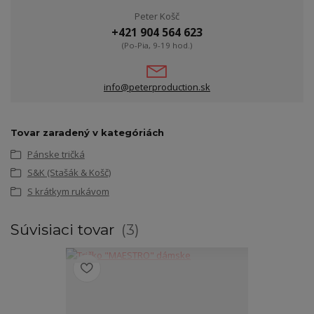
Peter Košč
+421 904 564 623
(Po-Pia, 9-19 hod.)
info@peterproduction.sk
Tovar zaradený v kategóriách
Pánske tričká
S&K (Stašák & Košč)
S krátkym rukávom
Súvisiaci tovar
3