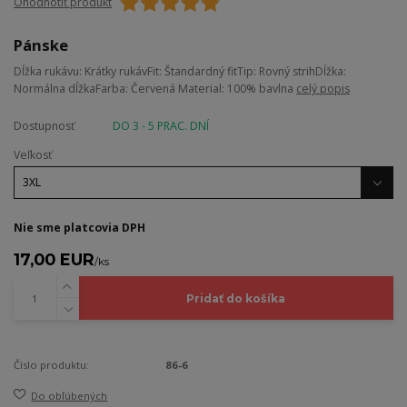
Ohodnotiť produkt
Pánske
Dĺžka rukávu: Krátky rukávFit: Štandardný fitTip: Rovný strihDĺžka:
Normálna dĺžkaFarba: Červená Material: 100% bavlna
celý popis
Dostupnosť
DO 3 - 5 PRAC. DNÍ
Veľkosť
Nie sme platcovia DPH
17,00 EUR
/
ks
Pridať do košíka
Číslo produktu:
86-6
Do obľúbených