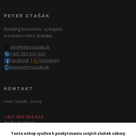
PETER STAŠÁK
Booking koncertov, vystúpení
a eventov Petra Stašáka.
info@peterstasak.sk
+421 903 647 434
Facebook
|
Instagram
www.peterstasak.sk
KONTAKT
Peter Stašák - eshop
+421 904 564 623
(Po-Pia, 9-19 hod.)
info@peterproduction.sk
Tento eshop využíva k poskytovaniu svojích služieb súbory