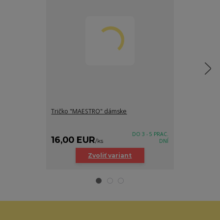
Tričko "MAESTRO" dámske
Mikina VESEL
DO 3 - 5 PRAC.
16,00 EUR
25,00 EU
/
ks
DNÍ
Zvoliť variant
Z