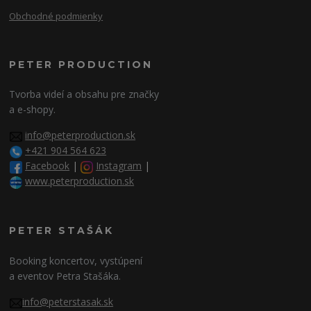
Obchodné podmienky
PETER PRODUCTION
Tvorba videí a obsahu pre značky
a e-shopy.
info@peterproduction.sk
+421 904 564 623
Facebook
|
Instagram
|
www.peterproduction.sk
PETER STAŠÁK
Booking koncertov, vystúpení
a eventov Petra Stašáka.
info@peterstasak.sk