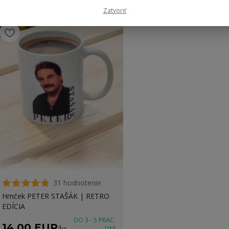
Zatvoriť
31 hodnotenie
Hrnček PETER STAŠÁK | RETRO
EDÍCIA
DO 3 - 5 PRAC.
14,00 EUR
/
ks
DNÍ