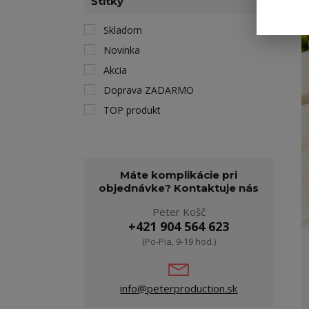
Štítky
Skladom
Novinka
Akcia
Doprava ZADARMO
TOP produkt
Máte komplikácie pri
objednávke? Kontaktuje nás
Peter Košč
+421 904 564 623
(Po-Pia, 9-19 hod.)
info@peterproduction.sk