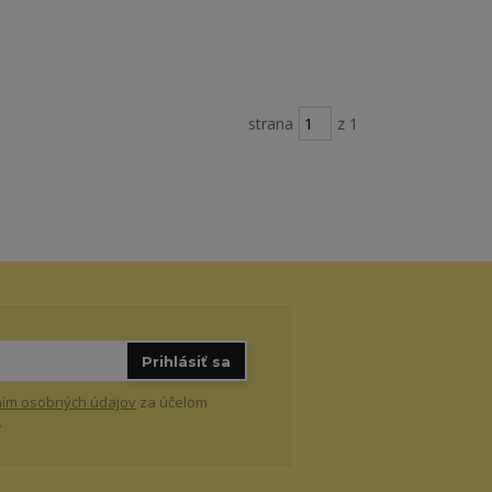
strana
z 1
Prihlásiť sa
ím osobných údajov
za účelom
.