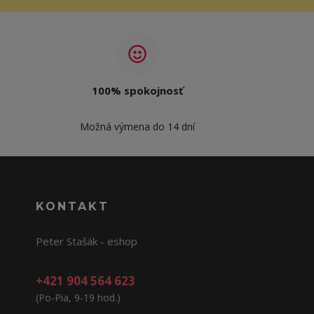
100% spokojnosť
Možná výmena do 14 dní
KONTAKT
Peter Stašák - eshop
+421 904 564 623
(Po-Pia, 9-19 hod.)