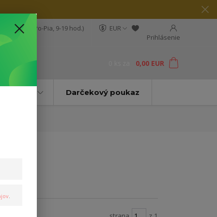
04 564 623
(Po-Pia, 9-19 hod.)
EUR
Prihlásenie
0
ks
za
0,00 EUR
ť
Značky
Darčekový poukaz
jov
.
strana
z 1