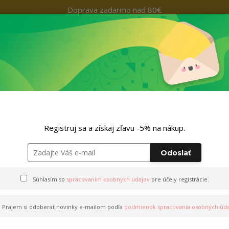
Doprava zadarmo nad 80€
Kontakty
+421 9
Hľada
Nohavice
Outfity
Doplnky
ZĽAVA -5% NA TVOJ NÁKUP
Registruj sa a získaj zľavu -5% na nákup.
Odoslať
Hrnčeky a šálky
Súhlasím so
spracovaním osobných údajov
pre účely registrácie.
ajnovšie
Najlacnejšie
Najdrahšie
Prajem si odoberať novinky e-mailom podľa
podmienok spracovania osobných úda
obrazujem 1-1 z 1