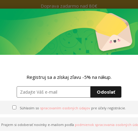
Doprava zadarmo nad 80€
Kontakty
+421 9
Hľada
Nohavice
Outfity
Doplnky
ZĽAVA -5% NA TVOJ NÁKUP
ANOCE
Registruj sa a získaj zľavu -5% na nákup.
Odoslať
OCE
Súhlasím so
spracovaním osobných údajov
pre účely registrácie.
Prajem si odoberať novinky e-mailom podľa
podmienok spracovania osobných úda