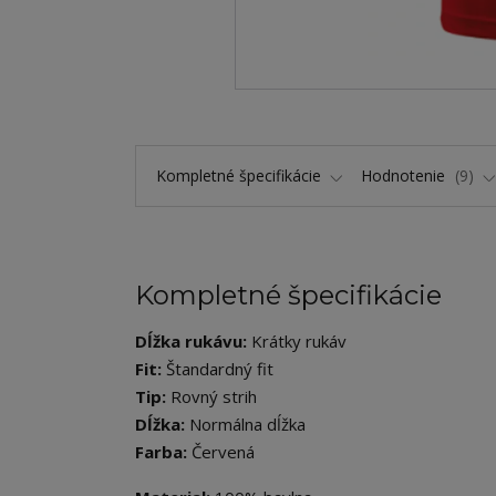
Kompletné špecifikácie
Hodnotenie
9
Kompletné špecifikácie
Dĺžka rukávu:
Krátky rukáv
Fit:
Štandardný fit
Tip:
Rovný strih
Dĺžka:
Normálna dĺžka
Farba:
Červená