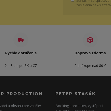
Súhlasím so
spracovan
zasielania newslettera
Rýchle doručenie
Doprava zdarma
2 – 3 dni po SK a CZ
Pri nákupe nad 80 €
ER PRODUCTION
PETER STAŠÁK
videí a obsahu pre značky
Booking koncertov, vystúpení