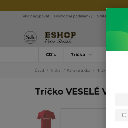
Ako nakupovať
Obchodné podmienky
Vrátenie tovaru
CD's
Tričká
Mikiny
Úvod
Tričká
Pánske tričká
Tričko VESELÉ VI
Tričko VESELÉ VIAN