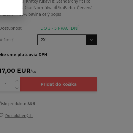
Dĺžka rukávu: Krátky rukávFit: Štandardný fitTip:
Rovný strihDĺžka: Normálna dĺžkaFarba: Červená
Material: 100% bavlna
celý popis
Dostupnosť
DO 3 - 5 PRAC. DNÍ
Veľkosť
Nie sme platcovia DPH
17,00 EUR
/
ks
Pridať do košíka
Číslo produktu:
86-5
Do obľúbených