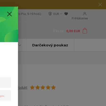
04 564 623
(Po-Pia, 9-19 hod.)
EUR
Prihlásenie
0
ks
za
0,00 EUR
ť
Značky
Darčekový poukaz
Ohodnotiť produkt
jov
.
Pánske