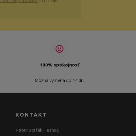
ím osobných údajov
za účelom
.
100% spokojnosť
Možná výmena do 14 dní
KONTAKT
Peter Stašák - eshop