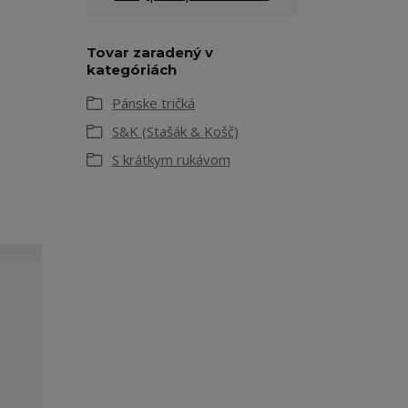
Tovar zaradený v
kategóriách
Pánske tričká
S&K (Stašák & Košč)
S krátkym rukávom