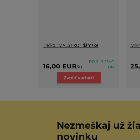
Tričko "MAESTRO" dámske
Miki
DO 3 - 5 PRAC.
16,00 EUR
25
/
ks
DNÍ
Zvoliť variant
Nezmeškaj už ži
novinku