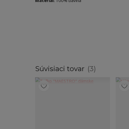
Material:
100% bavlna
Súvisiaci tovar
3