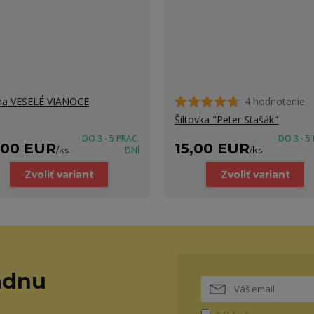
na VESELÉ VIANOCE
4 hodnotenie
Šiltovka "Peter Stašák"
DO 3 - 5 PRAC.
DO 3 - 5
,00 EUR
15,00 EUR
/
ks
DNÍ
/
ks
Zvoliť variant
Zvoliť variant
adnu