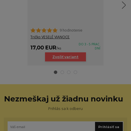
9 hodnotenie
Tričko VESELÉ VIANOCE
Mikina VESEL
DO 3 - 5 PRAC.
17,00 EUR
25,00 EU
/
ks
DNÍ
Zvoliť variant
Z
Nezmeškaj už žiadnu novinku
Prihlás sa k odberu
Prihlásiť sa