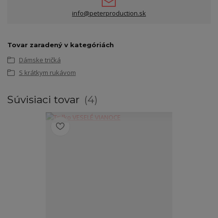
info@peterproduction.sk
Tovar zaradený v kategóriách
Dámske tričká
S krátkym rukávom
Súvisiaci tovar
4