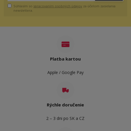
Súhlasím so
spracovaním osobných údajov
za účelom zasielania
newslettera.
Platba kartou
Apple / Google Pay
Rýchle doručenie
2 – 3 dni po SK a CZ