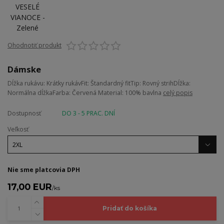
Ohodnotiť produkt
Dámske
Dĺžka rukávu: Krátky rukávFit: Štandardný fitTip: Rovný strihDĺžka:
Normálna dĺžkaFarba: Červená Material: 100% bavlna
celý popis
Dostupnosť
DO 3 - 5 PRAC. DNÍ
Veľkosť
Nie sme platcovia DPH
17,00 EUR
/
ks
Pridať do košíka