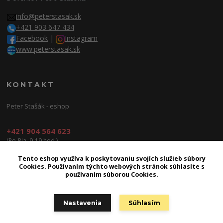
info@peterstasak.sk
+421 903 647 434
Facebook
|
Instagram
www.peterstasak.sk
KONTAKT
Peter Stašák - eshop
+421 904 564 623
(Po-Pia, 9-19 hod.)
info@peterproduction.sk
Tento eshop využíva k poskytovaniu svojích služieb súbory
Cookies. Používaním týchto webových stránok súhlasíte s
používaním súborou Cookies.
Nastavenia
Súhlasím
2026 | © Peter Production s.r.o.