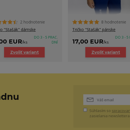
2 hodnotenie
8 hodnotenie
ko "Stašák" dámske
Tričko "Stašák" pánske
DO 3 - 5 PRAC.
DO 3 - 5
,00 EUR
17,00 EUR
/
ks
DNÍ
/
ks
Zvoliť variant
Zvoliť variant
adnu
Súhlasím so
spracovan
zasielania newslettera