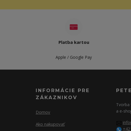
Platba kartou
Apple / Google Pay
INFORMÁCIE PRE
PET
ZÁKAZNIKOV
Tvorba 
a e-sho
Domov
info
Ako nakupovať
+42