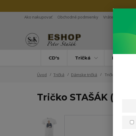
Ako nakupovať
Obchodné podmienky
Vrátenie tovaru
CD's
Tričká
Mikiny
Úvod
Tričká
Dámske tričká
Tričko STAŠÁK (
Tričko STAŠÁK (Dám