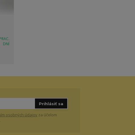
 PRAC.
DNÍ
Prihlásiť sa
ím osobných údajov
za účelom
.