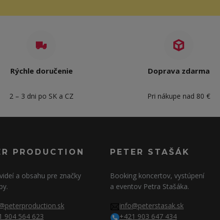
Rýchle doručenie
Doprava zdarma
2 – 3 dni po SK a CZ
Pri nákupe nad 80 €
ER PRODUCTION
PETER STAŠÁK
videí a obsahu pre značky
Booking koncertov, vystúpení
py.
a eventov Petra Stašáka.
@peterproduction.sk
info@peterstasak.sk
1 904 564 623
+421 903 647 434