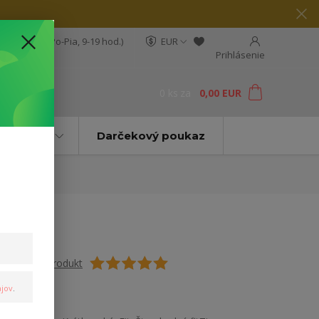
04 564 623
(Po-Pia, 9-19 hod.)
EUR
Prihlásenie
0
ks
za
0,00 EUR
ť
Značky
Darčekový poukaz
Ohodnotiť produkt
jov
.
Dámske