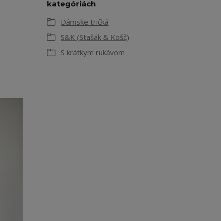
kategóriách
Dámske tričká
S&K (Stašák & Košč)
S krátkym rukávom