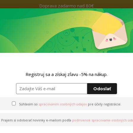
Doprava zadarmo nad 80€
Kontakty
+421 9
Hľada
Nohavice
Outfity
Doplnky
ZĽAVA -5% NA TVOJ NÁKUP
Dámske)
Registruj sa a získaj zľavu -5% na nákup.
Odoslať
ske)
Súhlasím so
spracovaním osobných údajov
pre účely registrácie.
Prajem si odoberať novinky e-mailom podľa
podmienok spracovania osobných úda