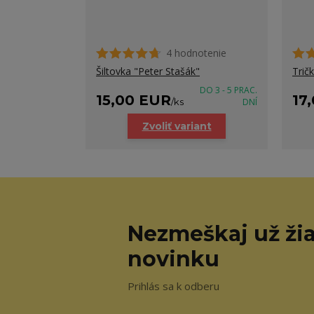
4 hodnotenie
Šiltovka "Peter Stašák"
Trič
DO 3 - 5 PRAC.
15,00 EUR
17
/
ks
DNÍ
Zvoliť variant
Nezmeškaj už ži
novinku
Prihlás sa k odberu