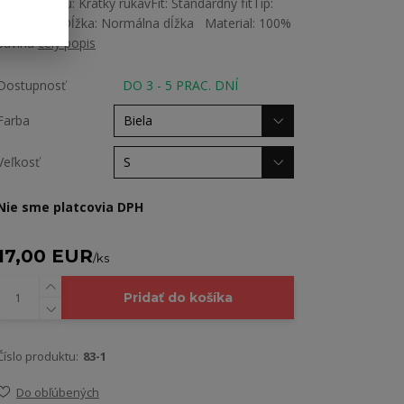
Dĺžka rukávu: Krátky rukávFit: Štandardný fitTip:
Rovný strihDĺžka: Normálna dĺžka Material: 100%
bavlna
celý popis
Dostupnosť
DO 3 - 5 PRAC. DNÍ
Farba
Veľkosť
Nie sme platcovia DPH
17,00 EUR
/
ks
Pridať do košíka
Číslo produktu:
83-1
Do obľúbených