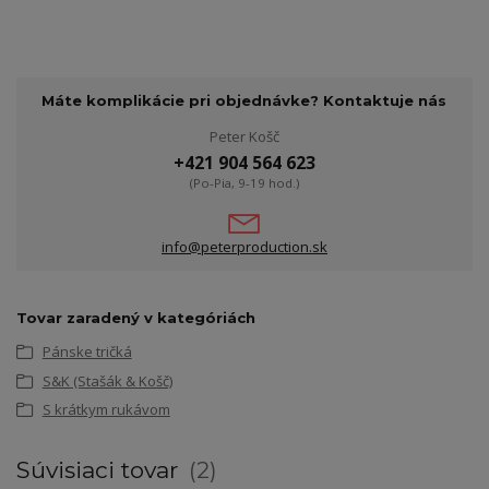
Máte komplikácie pri objednávke? Kontaktuje nás
Peter Košč
+421 904 564 623
(Po-Pia, 9-19 hod.)
info@peterproduction.sk
Tovar zaradený v kategóriách
Pánske tričká
S&K (Stašák & Košč)
S krátkym rukávom
Súvisiaci tovar
2