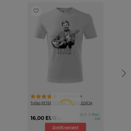
2 hodnotenie
Tričko PETER STAŠÁK | RETRO EDÍCIA
Tričko PETER 
(Dámske)
DO 3 - 5 PRAC.
16,00 EUR
18,00 EU
/
ks
DNÍ
Zvoliť variant
Z