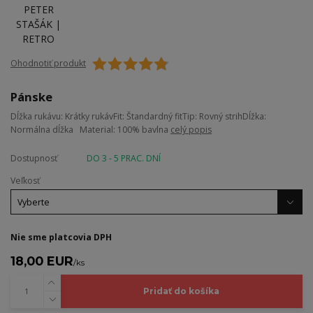
Ohodnotiť produkt
Pánske
Dĺžka rukávu: Krátky rukávFit: Štandardný fitTip: Rovný strihDĺžka:
Normálna dĺžka Material: 100% bavlna
celý popis
Dostupnosť
DO 3 - 5 PRAC. DNÍ
Veľkosť
Nie sme platcovia DPH
18,00 EUR
/
ks
Pridať do košíka