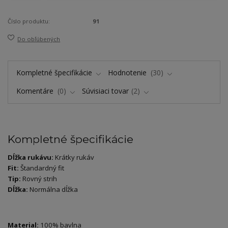
Číslo produktu:
91
Do obľúbených
Kompletné špecifikácie
Hodnotenie
30
Komentáre
0
Súvisiaci tovar
2
Kompletné špecifikácie
Dĺžka rukávu:
Krátky rukáv
Fit:
Štandardný fit
Tip:
Rovný strih
Dĺžka:
Normálna dĺžka
Material:
100% bavlna