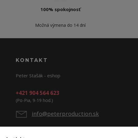
100% spokojnosť
Možná výmena do 14 dní
KONTAKT
Peter Stašák - eshop
+421 904 564 623
(Po-Pia, 9-19 hod.)
info@peterproduction.sk