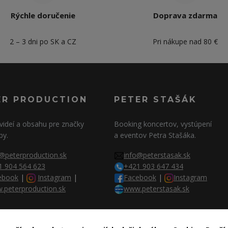
Rýchle doručenie
Doprava zdarma
2 – 3 dni po SK a CZ
Pri nákupe nad 80 €
ER PRODUCTION
PETER STAŠÁK
videí a obsahu pre značky
Booking koncertov, vystúpení
py.
a eventov Petra Stašáka.
@peterproduction.sk
info@peterstasak.sk
1 904 564 623
+421 903 647 434
ebook
|
Instagram
|
Facebook
|
Instagram
.peterproduction.sk
www.peterstasak.sk