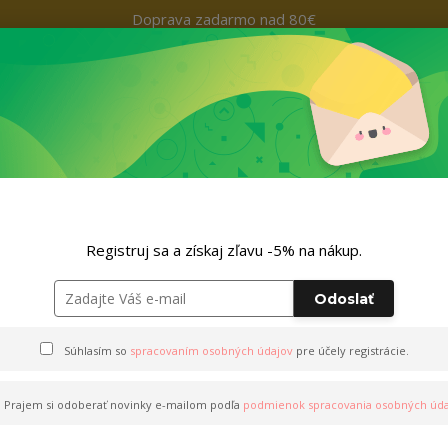
Doprava zadarmo nad 80€
Kontakty
+421 9
Hľada
Nohavice
Outfity
Doplnky
ZĽAVA -5% NA TVOJ NÁKUP
Registruj sa a získaj zľavu -5% na nákup.
Odoslať
Súhlasím so
spracovaním osobných údajov
pre účely registrácie.
Prajem si odoberať novinky e-mailom podľa
podmienok spracovania osobných úda