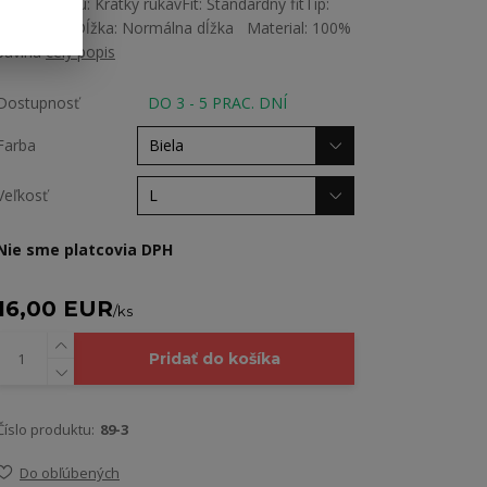
Dĺžka rukávu: Krátky rukávFit: Štandardný fitTip:
Rovný strihDĺžka: Normálna dĺžka Material: 100%
bavlna
celý popis
Dostupnosť
DO 3 - 5 PRAC. DNÍ
Farba
Veľkosť
Nie sme platcovia DPH
16,00 EUR
/
ks
Pridať do košíka
Číslo produktu:
89-3
Do obľúbených