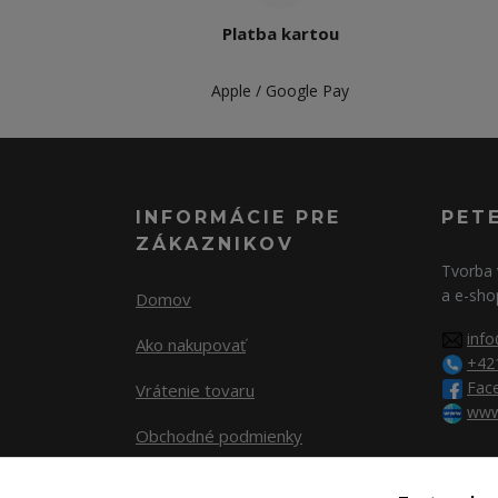
Platba kartou
Apple / Google Pay
INFORMÁCIE PRE
PET
ZÁKAZNIKOV
Tvorba 
a e-sho
Domov
info
Ako nakupovať
+42
Fac
Vrátenie tovaru
www
Obchodné podmienky