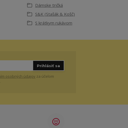
Dámske tričká
S&K (Stašák & Košč)
S krátkym rukávom
Prihlásiť sa
ím osobných údajov
za účelom
.