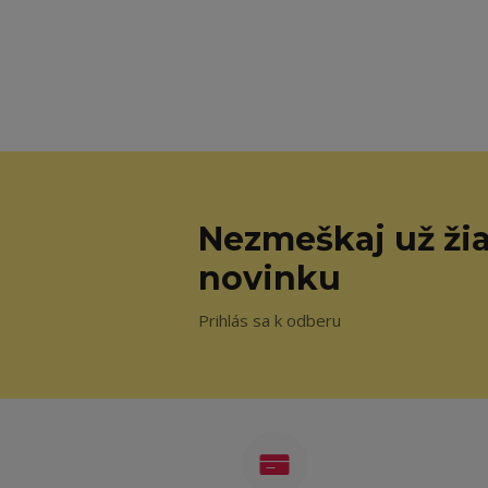
Nezmeškaj už ži
novinku
Prihlás sa k odberu