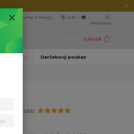
04 564 623
(Po-Pia, 9-19 hod.)
EUR
Prihlásenie
0
ks
za
0,00 EUR
ť
Značky
Darčekový poukaz
Ohodnotiť produkt
jov
.
Dámske