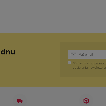
adnu
Súhlasím so
spracovan
zasielania newslettera