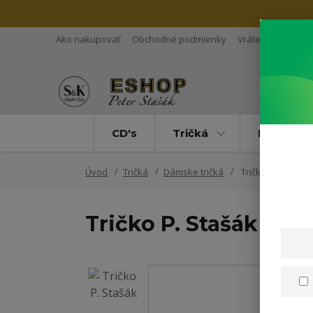
Ako nakupovať
Obchodné podmienky
Vrátenie tovaru
CD's
Tričká
Mikiny
Úvod
Tričká
Dámske tričká
Tričko P. Stašák
Tričko P. Stašák