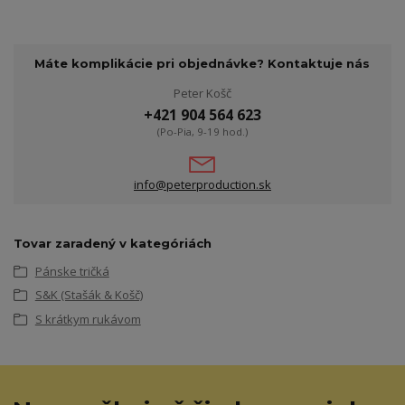
Máte komplikácie pri objednávke? Kontaktuje nás
Peter Košč
+421 904 564 623
(Po-Pia, 9-19 hod.)
info@peterproduction.sk
Tovar zaradený v kategóriách
Pánske tričká
S&K (Stašák & Košč)
S krátkym rukávom