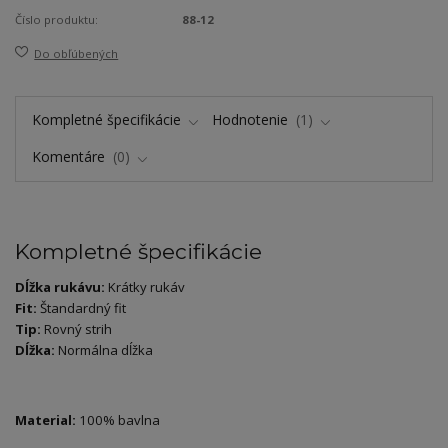
Číslo produktu:
88-12
Do obľúbených
Kompletné špecifikácie
Hodnotenie
1
Komentáre
0
Kompletné špecifikácie
Dĺžka rukávu:
Krátky rukáv
Fit:
Štandardný fit
Tip:
Rovný strih
Dĺžka:
Normálna dĺžka
Material:
100% bavlna