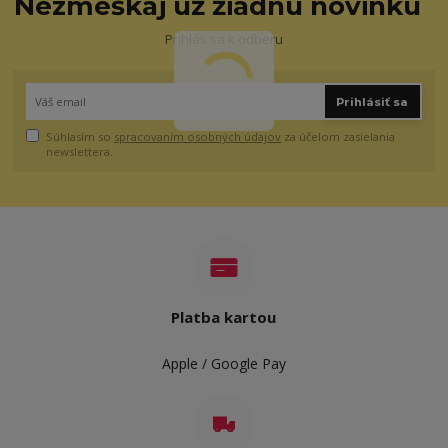
Nezmeškaj už žiadnu novinku
Prihlás sa k odberu
Prihlásiť sa
Súhlasím so
spracovaním osobných údajov
za účelom zasielania
newslettera.
Platba kartou
Apple / Google Pay