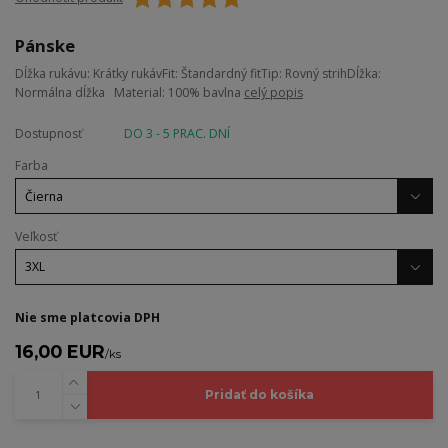
Pánske
Dĺžka rukávu: Krátky rukávFit: Štandardný fitTip: Rovný strihDĺžka:
Normálna dĺžka Material: 100% bavlna
celý popis
Dostupnosť
DO 3 - 5 PRAC. DNÍ
Farba
Veľkosť
Nie sme platcovia DPH
16,00 EUR
/
ks
Pridať do košíka