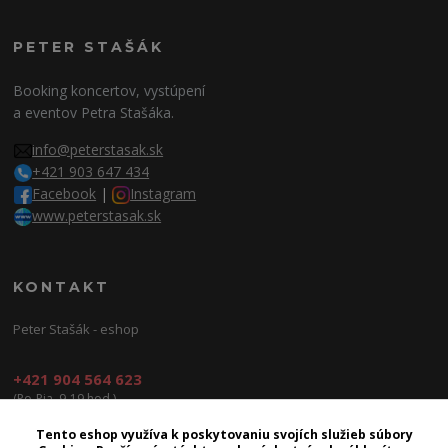
PETER STAŠÁK
Booking koncertov, vystúpení
a eventov Petra Stašáka.
info@peterstasak.sk
+421 903 647 434
Facebook
|
Instagram
www.peterstasak.sk
KONTAKT
Peter Stašák - eshop
+421 904 564 623
(Po-Pia, 9-19 hod.)
info@peterproduction.sk
Tento eshop využíva k poskytovaniu svojích služieb súbory