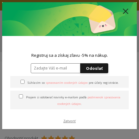
Doprava zadarmo nad 80€
+421 904 564 623
(Po-Pia, 9-19 hod.)
EUR
0
0,00 EUR
Menu
ZĽAVA -5% NA TVOJ NÁKUP
Registruj sa a získaj zľavu -5% na nákup.
Úvod
Tričká
Pánske tričká
Tričko P. Stašák
Odoslať
Tričko P. Stašák
Súhlasím so
spracovaním osobných údajov
pre účely registrácie.
Prajem si odoberať novinky e-mailom podľa
podmienok spracovania
osobných údajov
.
Zatvoriť
Ohodnotiť produkt