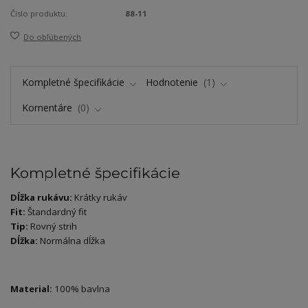
Číslo produktu:
88-11
Do obľúbených
Kompletné špecifikácie
Hodnotenie
1
Komentáre
0
Kompletné špecifikácie
Dĺžka rukávu:
Krátky rukáv
Fit:
Štandardný fit
Tip:
Rovný strih
Dĺžka:
Normálna dĺžka
Material:
100% bavlna