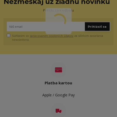
Nezmeškaj už žiadnu novinku
Prihlás sa k odberu
Prihlásiť sa
Súhlasím so
spracovaním osobných údajov
za účelom zasielania
newslettera.
Platba kartou
Apple / Google Pay