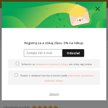
Doprava zadarmo nad 80€
+421 904 564 623
(Po-Pia, 9-19 hod.)
EUR
0
0,00 EUR
Menu
ZĽAVA -5% NA TVOJ NÁKUP
Registruj sa a získaj zľavu -5% na nákup.
Úvod
Tričká
Pánske tričká
Tričko P. Stašák
Odoslať
Tričko P. Stašák
Súhlasím so
spracovaním osobných údajov
pre účely registrácie.
Prajem si odoberať novinky e-mailom podľa
podmienok spracovania
osobných údajov
.
Zatvoriť
Ohodnotiť produkt