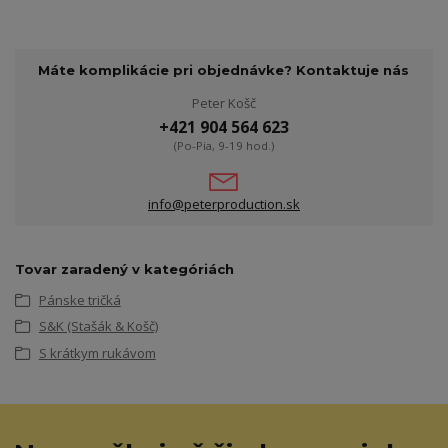
Máte komplikácie pri objednávke? Kontaktuje nás
Peter Košč
+421 904 564 623
(Po-Pia, 9-19 hod.)
info@peterproduction.sk
Tovar zaradený v kategóriách
Pánske tričká
S&K (Stašák & Košč)
S krátkym rukávom