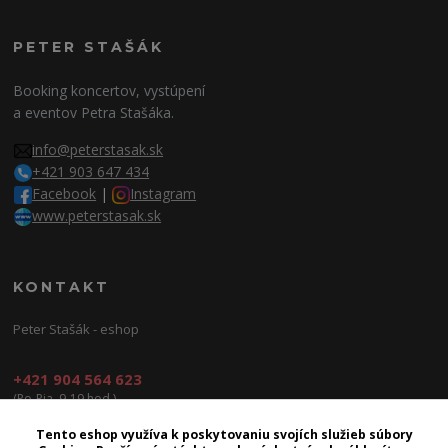
PETER STAŠÁK
Booking koncertov, vystúpení
a eventov Petra Stašáka.
info@peterstasak.sk
+421 903 647 434
Facebook
|
Instagram
www.peterstasak.sk
KONTAKT
Peter Stašák - eshop
+421 904 564 623
(Po-Pia, 9-19 hod.)
info@peterproduction.sk
Tento eshop využíva k poskytovaniu svojích služieb súbory