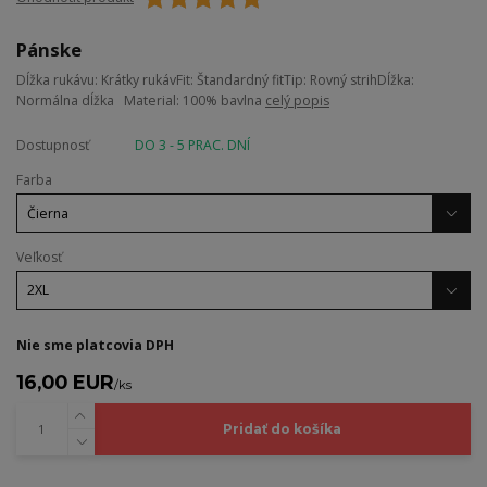
Pánske
Dĺžka rukávu: Krátky rukávFit: Štandardný fitTip: Rovný strihDĺžka:
Normálna dĺžka Material: 100% bavlna
celý popis
Dostupnosť
DO 3 - 5 PRAC. DNÍ
Farba
Veľkosť
Nie sme platcovia DPH
16,00 EUR
/
ks
Pridať do košíka