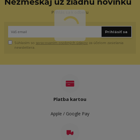
Nezmeškaj už žiadnu novinku
Prihlás sa k odberu
Prihlásiť sa
Súhlasím so
spracovaním osobných údajov
za účelom zasielania
newslettera.
Platba kartou
Apple / Google Pay