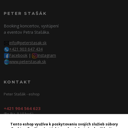
PETER STAŠÁK
Booking koncertov, vystúpení
a eventov Petra Stašáka.
info@peterstasak.sk
+421 903 647 434
Facebook
|
Instagram
www.peterstasak.sk
KONTAKT
Peter Stašák - eshop
+421 904 564 623
(Po-Pia, 9-19 hod.)
info@peterproduction.sk
Tento eshop využíva k poskytovaniu svojích služieb súbory