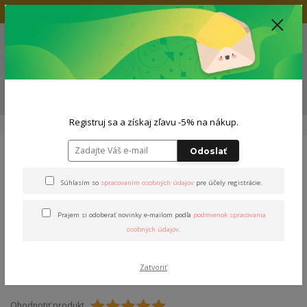
Doprava zadarmo nad 80€
+421 904 564 623
(Po-Pia, 9-19 hod.)
EUR
0
0,00 EUR
Menu
ZĽAVA -5% NA TVOJ NÁKUP
Registruj sa a získaj zľavu -5% na nákup.
Úvod
Tričká
Pánske tričká
Tričko P. Stašák
Odoslať
Tričko P. Stašák
Súhlasím so
spracovaním osobných údajov
pre účely registrácie.
Prajem si odoberať novinky e-mailom podľa
podmienok spracovania
osobných údajov
.
Zatvoriť
Ohodnotiť produkt