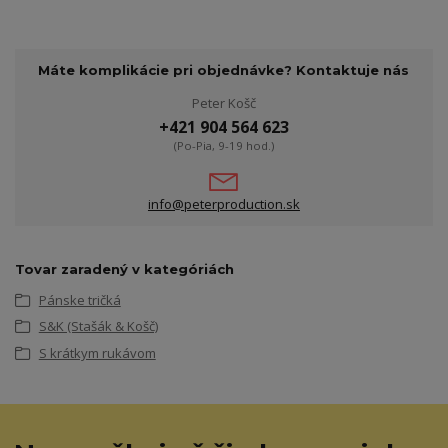
Máte komplikácie pri objednávke? Kontaktuje nás
Peter Košč
+421 904 564 623
(Po-Pia, 9-19 hod.)
info@peterproduction.sk
Tovar zaradený v kategóriách
Pánske tričká
S&K (Stašák & Košč)
S krátkym rukávom