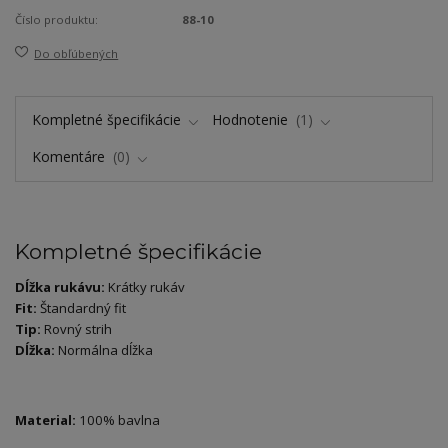
Číslo produktu:
88-10
Do obľúbených
Kompletné špecifikácie
Hodnotenie
1
Komentáre
0
Kompletné špecifikácie
Dĺžka rukávu:
Krátky rukáv
Fit:
Štandardný fit
Tip:
Rovný strih
Dĺžka:
Normálna dĺžka
Material:
100% bavlna