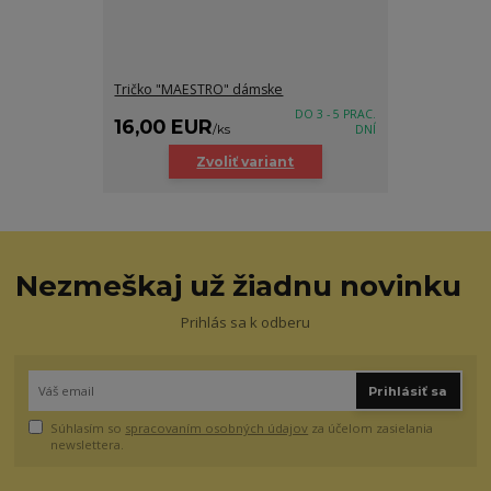
Tričko "MAESTRO" dámske
DO 3 - 5 PRAC.
16,00 EUR
/
ks
DNÍ
Zvoliť variant
Nezmeškaj už žiadnu novinku
Prihlás sa k odberu
Prihlásiť sa
Súhlasím so
spracovaním osobných údajov
za účelom zasielania
newslettera.