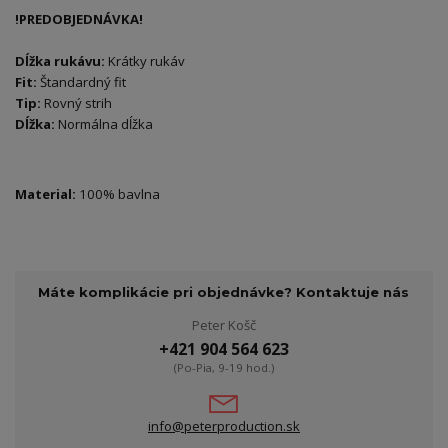
!PREDOBJEDNÁVKA!
Dĺžka rukávu:
Krátky rukáv
Fit:
Štandardný fit
Tip:
Rovný strih
Dĺžka:
Normálna dĺžka
Material:
100% bavlna
Máte komplikácie pri objednávke? Kontaktuje nás
Peter Košč
+421 904 564 623
(Po-Pia, 9-19 hod.)
info@peterproduction.sk