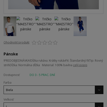
Ohodnotiť produkt
Pánske
!PREDOBJEDNÁVKA!Dĺžka rukávu: Krátky rukávFit: Štandardný fitTip: Rovný
strihDĺžka: Normálna dĺžka Material: 100% bavlna
celý popis
Dostupnosť
DO 3 - 5 PRAC. DNÍ
Farba
Veľkosť