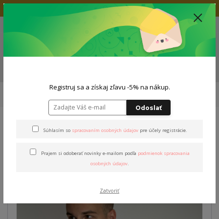
Doprava zadarmo nad 80€
+421 904 564 623
(Po-Pia, 9-19 hod.)
EUR
0
0,00 EUR
Menu
ZĽAVA -5% NA TVOJ NÁKUP
Registruj sa a získaj zľavu -5% na nákup.
Úvod
Tričká
Pánske tričká
S krátkym rukávom
Tričko "MAESTRO"
pánske
Odoslať
Tričko "MAESTRO" pánske
Súhlasím so
spracovaním osobných údajov
pre účely registrácie.
Prajem si odoberať novinky e-mailom podľa
podmienok spracovania
osobných údajov
.
Zatvoriť