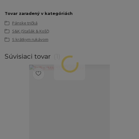
Tovar zaradený v kategóriách
Pánske tričká
S&K (Stašák & Košč)
S krátkym rukávom
Súvisiaci tovar
1