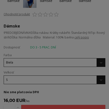
Ohodnotiť produkt
Dámske
!PREDOBJEDNÁVKA!Dĺžka rukávu: Krátky rukávFit: Štandardný fitTip: Rovný
strihDĺžka: Normálna dĺžka Material: 100% bavlna
celý popis
Dostupnosť
DO 3 - 5 PRAC. DNÍ
Farba
Veľkosť
Nie sme platcovia DPH
16,00 EUR
/
ks