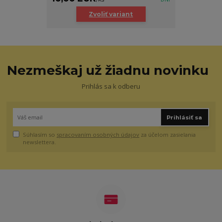
Zvoliť variant
Nezmeškaj už žiadnu novinku
Prihlás sa k odberu
Prihlásiť sa
Súhlasím so
spracovaním osobných údajov
za účelom zasielania
newslettera.