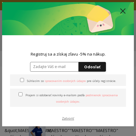
Doprava zadarmo nad 80€
+421 904 564 623
(Po-Pia, 9-19 hod.)
EUR
0
0,00 EUR
Menu
ZĽAVA -5% NA TVOJ NÁKUP
Registruj sa a získaj zľavu -5% na nákup.
Úvod
Tričká
Dámske tričká
S krátkym rukávom
Tričko "MAESTRO"
dámske
Odoslať
Tričko "MAESTRO" dámske
Súhlasím so
spracovaním osobných údajov
pre účely registrácie.
Prajem si odoberať novinky e-mailom podľa
podmienok spracovania
osobných údajov
.
Zatvoriť