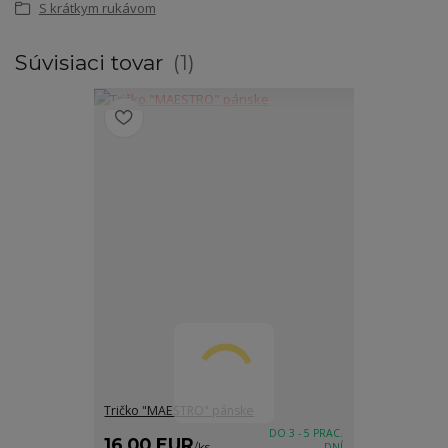
S krátkym rukávom
Súvisiaci tovar
1
Tričko "MAESTRO" pánske
DO 3 - 5 PRAC.
16,00 EUR
/
ks
DNÍ