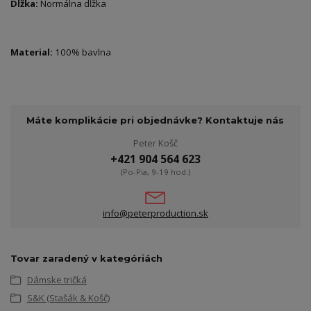
Dĺžka:
Normálna dĺžka
Material:
100% bavlna
Máte komplikácie pri objednávke? Kontaktuje nás
Peter Košč
+421 904 564 623
(Po-Pia, 9-19 hod.)
info@peterproduction.sk
Tovar zaradený v kategóriách
Dámske tričká
S&K (Stašák & Košč)