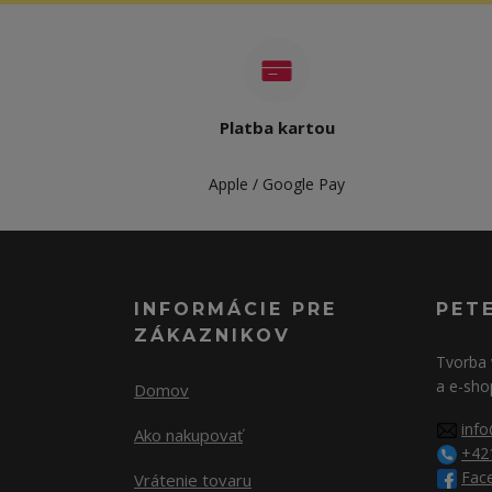
Platba kartou
Apple / Google Pay
INFORMÁCIE PRE
PET
ZÁKAZNIKOV
Tvorba 
a e-sho
Domov
info
Ako nakupovať
+42
Fac
Vrátenie tovaru