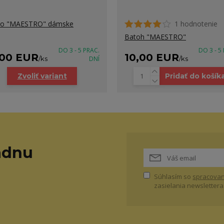
ko "MAESTRO" dámske
1 hodnotenie
Batoh "MAESTRO"
DO 3 - 5 PRAC.
DO 3 - 5
,00 EUR
10,00 EUR
/
ks
DNÍ
/
ks
Zvoliť variant
Pridať do košík
adnu
Súhlasím so
spracovan
zasielania newslettera