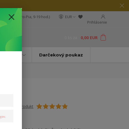
04 564 623
(Po-Pia, 9-19 hod.)
EUR
Prihlásenie
0
ks
za
0,00 EUR
ť
Značky
Darčekový poukaz
Ohodnotiť produkt
jov
.
Pánska