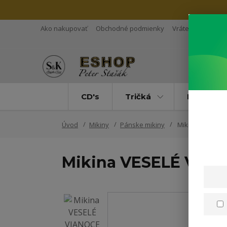
Ako nakupovať
Obchodné podmienky
Vrátenie tovaru
CD's
Tričká
Mikiny
Úvod
Mikiny
Pánske mikiny
Mikina VESELÉ 
Mikina VESELÉ VIA