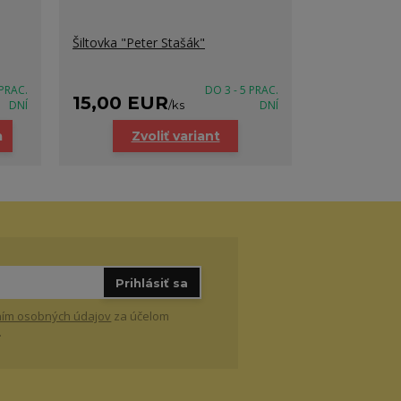
Šiltovka "Peter Stašák"
 PRAC.
DO 3 - 5 PRAC.
15,00 EUR
DNÍ
/
ks
DNÍ
a
Zvoliť variant
Prihlásiť sa
ím osobných údajov
za účelom
.