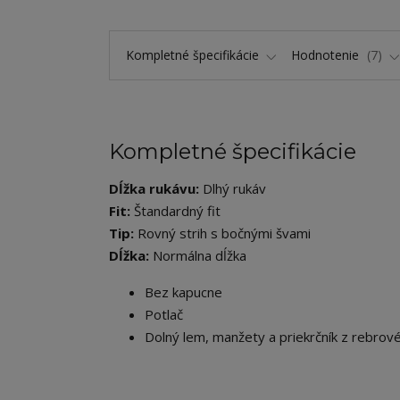
Kompletné špecifikácie
Hodnotenie
7
Kompletné špecifikácie
Dĺžka rukávu:
Dlhý rukáv
Fit:
Štandardný fit
Tip:
Rovný strih s bočnými švami
Dĺžka:
Normálna dĺžka
Bez kapucne
Potlač
Dolný lem, manžety a priekrčník z rebrové