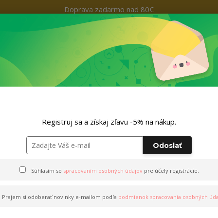
Doprava zadarmo nad 80€
Kontakty
+421 9
Hľada
Nohavice
Outfity
Doplnky
ZĽAVA -5% NA TVOJ NÁKUP
VIANOCE
Registruj sa a získaj zľavu -5% na nákup.
Odoslať
NOCE
Súhlasím so
spracovaním osobných údajov
pre účely registrácie.
Prajem si odoberať novinky e-mailom podľa
podmienok spracovania osobných úda