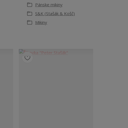
Pánske mikiny
S&K (Stašák & Košč)
Mikiny