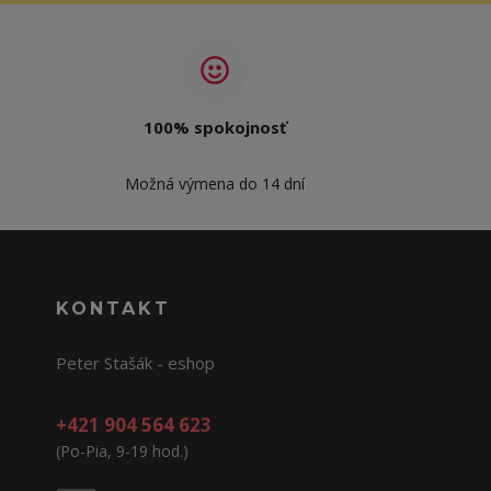
100% spokojnosť
Možná výmena do 14 dní
KONTAKT
Peter Stašák - eshop
+421 904 564 623
(Po-Pia, 9-19 hod.)