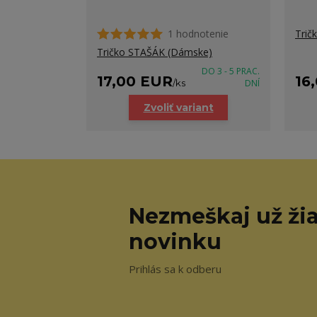
1 hodnotenie
Trič
Tričko STAŠÁK (Dámske)
DO 3 - 5 PRAC.
17,00 EUR
16
/
ks
DNÍ
Zvoliť variant
Nezmeškaj už ži
novinku
Prihlás sa k odberu