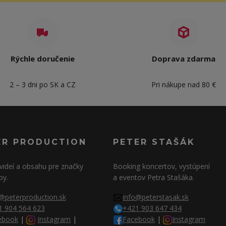
Rýchle doručenie
Doprava zdarma
2 – 3 dni po SK a CZ
Pri nákupe nad 80 €
ER PRODUCTION
PETER STAŠÁK
videí a obsahu pre značky
Booking koncertov, vystúpení
py.
a eventov Petra Stašáka.
@peterproduction.sk
info@peterstasak.sk
1 904 564 623
+421 903 647 434
ebook
|
Instagram
|
Facebook
|
Instagram