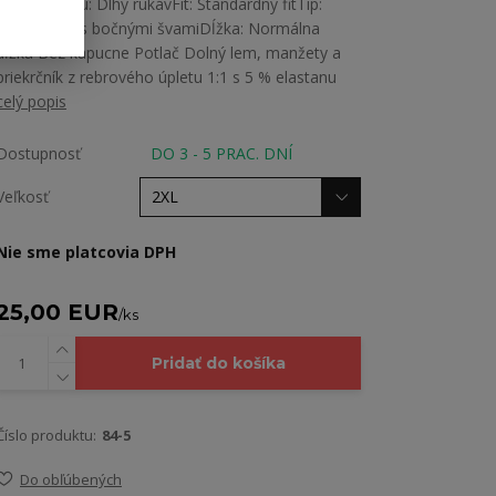
Dĺžka rukávu: Dlhý rukávFit: Štandardný fitTip:
Rovný strih s bočnými švamiDĺžka: Normálna
dĺžka Bez kapucne Potlač Dolný lem, manžety a
priekrčník z rebrového úpletu 1:1 s 5 % elastanu
celý popis
Dostupnosť
DO 3 - 5 PRAC. DNÍ
Veľkosť
Nie sme platcovia DPH
25,00 EUR
/
ks
Pridať do košíka
Číslo produktu:
84-5
Do obľúbených