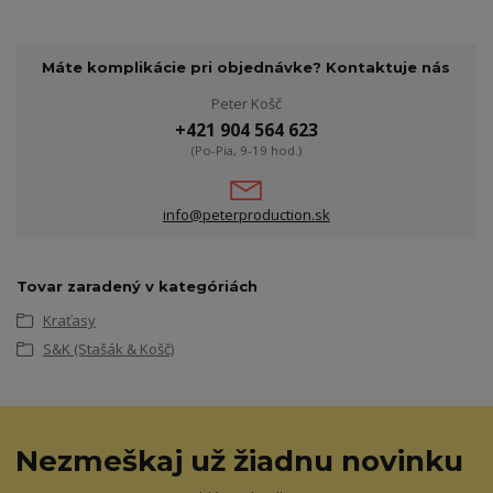
Máte komplikácie pri objednávke? Kontaktuje nás
Peter Košč
+421 904 564 623
(Po-Pia, 9-19 hod.)
info@peterproduction.sk
Tovar zaradený v kategóriách
Kraťasy
S&K (Stašák & Košč)
Nezmeškaj už žiadnu novinku