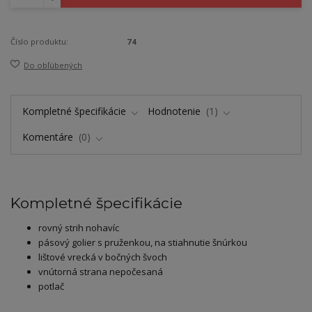
Číslo produktu:
74
Do obľúbených
Kompletné špecifikácie
Hodnotenie
1
Komentáre
0
Kompletné špecifikácie
rovný strih nohavíc
pásový golier s pruženkou, na stiahnutie šnúrkou
lištové vrecká v bočných švoch
vnútorná strana nepočesaná
potlač