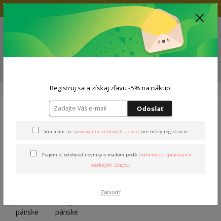
Doprava zadarmo nad 80€
+421 904 564 623
(Po-Pia, 9-19 hod.)
EUR
0
0,00 EUR
Menu
ZĽAVA -5% NA TVOJ NÁKUP
Registruj sa a získaj zľavu -5% na nákup.
Úvod
Nohavice
Kraťasy
Kraťasy "MAESTRO" pánske
Odoslať
Kraťasy "MAESTRO" pánske
Súhlasím so
spracovaním osobných údajov
pre účely registrácie.
Prajem si odoberať novinky e-mailom podľa
podmienok spracovania
osobných údajov
.
Zatvoriť