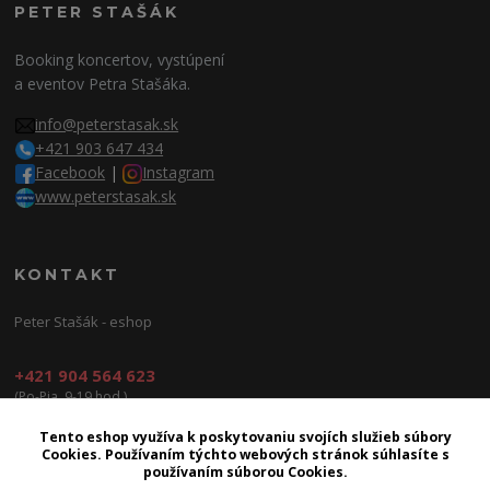
PETER STAŠÁK
Booking koncertov, vystúpení
a eventov Petra Stašáka.
info@peterstasak.sk
+421 903 647 434
Facebook
|
Instagram
www.peterstasak.sk
KONTAKT
Peter Stašák - eshop
+421 904 564 623
(Po-Pia, 9-19 hod.)
info@peterproduction.sk
Tento eshop využíva k poskytovaniu svojích služieb súbory
Cookies. Používaním týchto webových stránok súhlasíte s
používaním súborou Cookies.