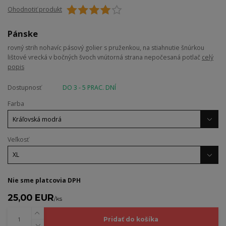
Ohodnotiť produkt
Pánske
rovný strih nohavíc pásový golier s pruženkou, na stiahnutie šnúrkou
lištové vrecká v bočných švoch vnútorná strana nepočesaná potlač
celý
popis
Dostupnosť
DO 3 - 5 PRAC. DNÍ
Farba
Veľkosť
Nie sme platcovia DPH
25,00 EUR
/
ks
Pridať do košíka