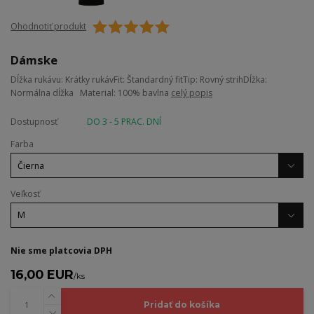
Ohodnotiť produkt
Dámske
Dĺžka rukávu: Krátky rukávFit: Štandardný fitTip: Rovný strihDĺžka:
Normálna dĺžka Material: 100% bavlna
celý popis
Dostupnosť
DO 3 - 5 PRAC. DNÍ
Farba
Veľkosť
Nie sme platcovia DPH
16,00 EUR
/
ks
Pridať do košíka