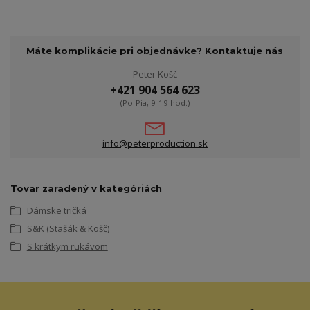
Máte komplikácie pri objednávke? Kontaktuje nás
Peter Košč
+421 904 564 623
(Po-Pia, 9-19 hod.)
info@peterproduction.sk
Tovar zaradený v kategóriách
Dámske tričká
S&K (Stašák & Košč)
S krátkym rukávom