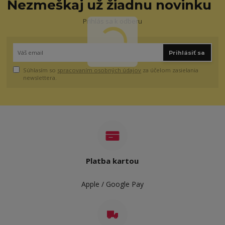
Nezmeškaj už žiadnu novinku
Prihlás sa k odberu
Prihlásiť sa
Súhlasím so
spracovaním osobných údajov
za účelom zasielania
newslettera.
Platba kartou
Apple / Google Pay