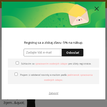
Doprava zadarmo nad 80€
+421 904 564 623
(Po-Pia, 9-19 hod.)
EUR
0
0,00 EUR
Menu
ZĽAVA -5% NA TVOJ NÁKUP
Registruj sa a získaj zľavu -5% na nákup.
Úvod
Tričká
Dámske tričká
Tričko "Žijem, žijem..."
Odoslať
Tričko "Žijem, žijem..."
Súhlasím so
spracovaním osobných údajov
pre účely registrácie.
Prajem si odoberať novinky e-mailom podľa
podmienok spracovania
osobných údajov
.
Zatvoriť