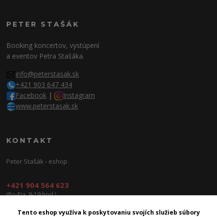
PETER STAŠÁK
Booking koncertov, vystúpení
a eventov Petra Stašáka.
info@peterstasak.sk
+421 903 647 434
Facebook
|
Instagram
www.peterstasak.sk
KONTAKT
Peter Stašák - eshop
+421 904 564 623
(Po-Pia, 9-19 hod.)
info@peterproduction.sk
Tento eshop využíva k poskytovaniu svojích služieb súbory