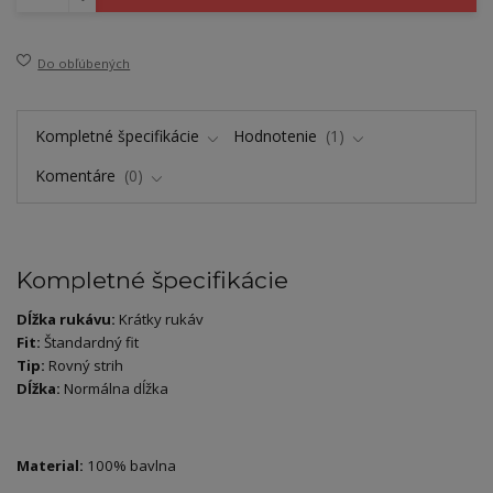
Do obľúbených
Kompletné špecifikácie
Hodnotenie
1
Komentáre
0
Kompletné špecifikácie
Dĺžka rukávu:
Krátky rukáv
Fit:
Štandardný fit
Tip:
Rovný strih
Dĺžka:
Normálna dĺžka
Material:
100% bavlna