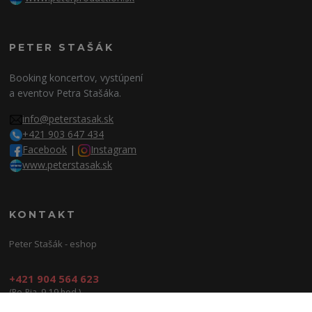
PETER STAŠÁK
Booking koncertov, vystúpení
a eventov Petra Stašáka.
info@peterstasak.sk
+421 903 647 434
Facebook
|
Instagram
www.peterstasak.sk
KONTAKT
Peter Stašák - eshop
+421 904 564 623
(Po-Pia, 9-19 hod.)