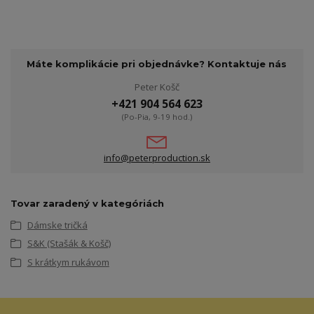
Máte komplikácie pri objednávke? Kontaktuje nás
Peter Košč
+421 904 564 623
(Po-Pia, 9-19 hod.)
info@peterproduction.sk
Tovar zaradený v kategóriách
Dámske tričká
S&K (Stašák & Košč)
S krátkym rukávom