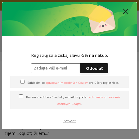
Doprava zadarmo nad 80€
+421 904 564 623
(Po-Pia, 9-19 hod.)
EUR
0
0,00 EUR
Menu
ZĽAVA -5% NA TVOJ NÁKUP
Registruj sa a získaj zľavu -5% na nákup.
Úvod
Tričká
Dámske tričká
Tričko "Žijem, žijem..."
Odoslať
Tričko "Žijem, žijem..."
Súhlasím so
spracovaním osobných údajov
pre účely registrácie.
Prajem si odoberať novinky e-mailom podľa
podmienok spracovania
osobných údajov
.
Zatvoriť