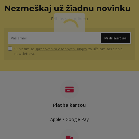
Nezmeškaj už žiadnu novinku
Prihlás sa k odberu
Prihlásiť sa
Súhlasím so
spracovaním osobných údajov
za účelom zasielania
newslettera.
Platba kartou
Apple / Google Pay