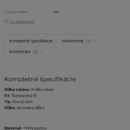
Číslo produktu:
025
Do obľúbených
Kompletné špecifikácie
Hodnotenie
1
Komentáre
0
Kompletné špecifikácie
Dĺžka rukávu:
Krátky rukáv
Fit:
Štandardný fit
Tip:
Rovný strih
Dĺžka:
Normálna dĺžka
Material:
100% bavlna