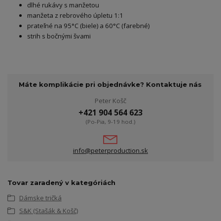
dlhé rukávy s manžetou
manžeta z rebrového úpletu 1:1
prateľné na 95°C (biele) a 60°C (farebné)
strih s bočnými švami
Máte komplikácie pri objednávke? Kontaktuje nás
Peter Košč
+421 904 564 623
(Po-Pia, 9-19 hod.)
info@peterproduction.sk
Tovar zaradený v kategóriách
Dámske tričká
S&K (Stašák & Košč)