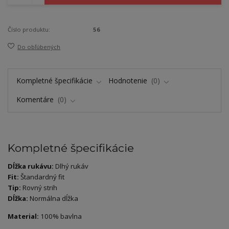
Číslo produktu:
56
Do obľúbených
Kompletné špecifikácie
Hodnotenie
0
Komentáre
0
Kompletné špecifikácie
Dĺžka rukávu:
Dlhý rukáv
Fit:
Štandardný fit
Tip:
Rovný strih
Dĺžka:
Normálna dĺžka
Material:
100% bavlna