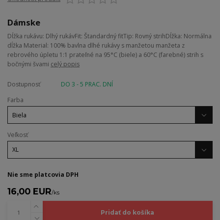
Dámske
Dĺžka rukávu: Dlhý rukávFit: Štandardný fitTip: Rovný strihDĺžka: Normálna
dĺžka Material: 100% bavlna dlhé rukávy s manžetou manžeta z
rebrového úpletu 1:1 prateľné na 95°C (biele) a 60°C (farebné) strih s
bočnými švami
celý popis
Dostupnosť
DO 3 - 5 PRAC. DNÍ
Farba
Veľkosť
Nie sme platcovia DPH
16,00 EUR
/
ks
Pridať do košíka