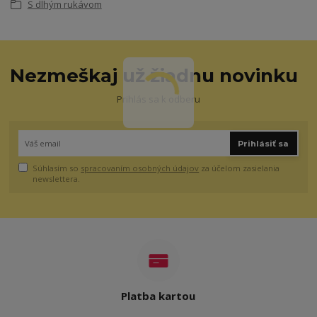
S dlhým rukávom
Nezmeškaj už žiadnu novinku
Prihlás sa k odberu
Prihlásiť sa
Súhlasím so
spracovaním osobných údajov
za účelom zasielania
newslettera.
Platba kartou