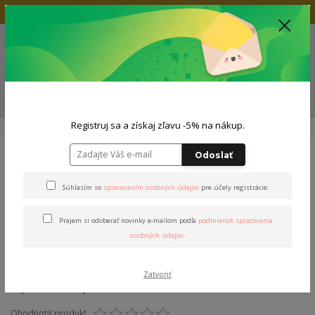
Doprava zadarmo nad 80€
+421 904 564 623
(Po-Pia, 9-19 hod.)
EUR
0
0,00 EUR
Menu
ZĽAVA -5% NA TVOJ NÁKUP
Registruj sa a získaj zľavu -5% na nákup.
Úvod
Tričká
Dámske tričká
Tričko "Stašák"
Odoslať
Tričko "Stašák"
Súhlasím so
spracovaním osobných údajov
pre účely registrácie.
Prajem si odoberať novinky e-mailom podľa
podmienok spracovania
osobných údajov
.
Zatvoriť
Ohodnotiť produkt