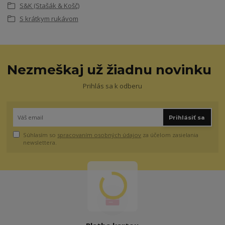
S&K (Stašák & Košč)
S krátkym rukávom
Nezmeškaj už žiadnu novinku
Prihlás sa k odberu
Prihlásiť sa
Súhlasím so
spracovaním osobných údajov
za účelom zasielania
newslettera.