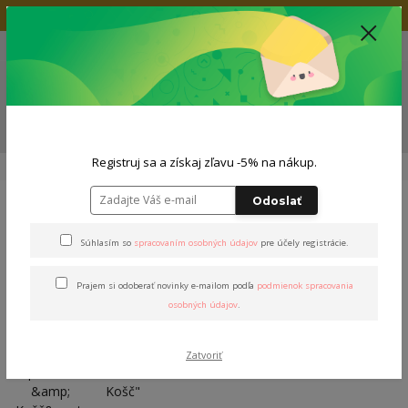
Doprava zadarmo nad 80€
+421 904 564 623
(Po-Pia, 9-19 hod.)
EUR
0
0,00 EUR
Menu
ZĽAVA -5% NA TVOJ NÁKUP
Registruj sa a získaj zľavu -5% na nákup.
Úvod
Tričká
Dámske tričká
Tričko "Stašák & Košč"
Odoslať
Tričko "Stašák & Košč"
Súhlasím so
spracovaním osobných údajov
pre účely registrácie.
Prajem si odoberať novinky e-mailom podľa
podmienok spracovania
osobných údajov
.
Zatvoriť