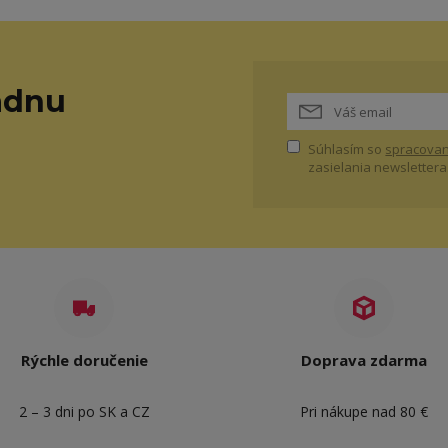
adnu
Súhlasím so
spracovan
zasielania newslettera
Rýchle doručenie
Doprava zdarma
2 – 3 dni po SK a CZ
Pri nákupe nad 80 €