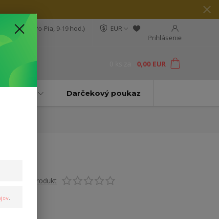
04 564 623
(Po-Pia, 9-19 hod.)
EUR
Prihlásenie
0
ks
za
0,00 EUR
ť
Značky
Darčekový poukaz
Ohodnotiť produkt
jov
.
Pánske