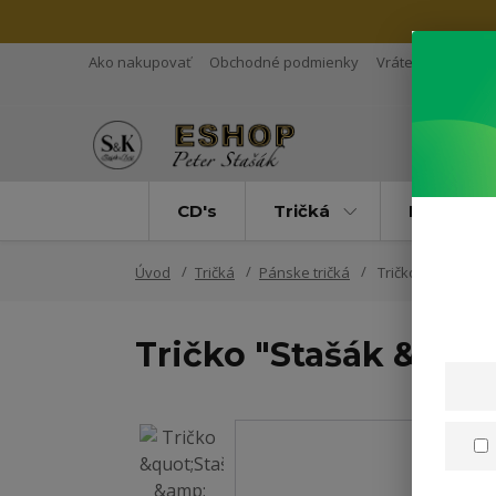
Ako nakupovať
Obchodné podmienky
Vrátenie tovaru
CD's
Tričká
Mikiny
Úvod
Tričká
Pánske tričká
Tričko "Stašák & 
Tričko "Stašák & Koš