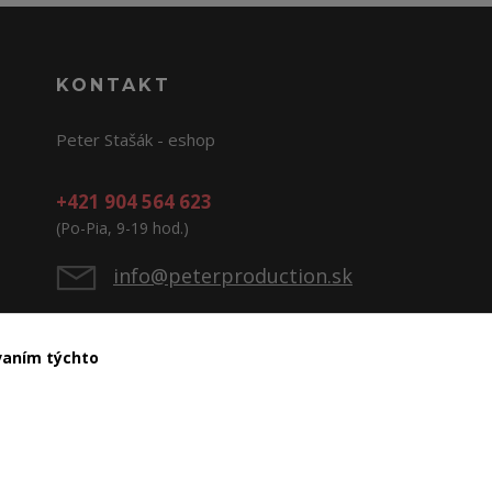
KONTAKT
Peter Stašák - eshop
+421 904 564 623
(Po-Pia, 9-19 hod.)
info@peterproduction.sk
ívaním týchto