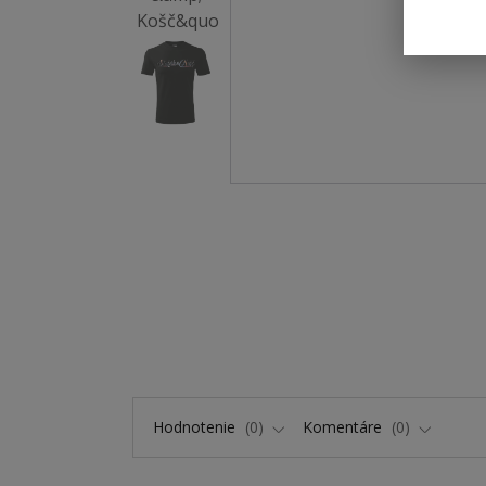
Hodnotenie
0
Komentáre
0