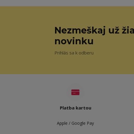
Nezmeškaj už ži
novinku
Prihlás sa k odberu
Platba kartou
Apple / Google Pay