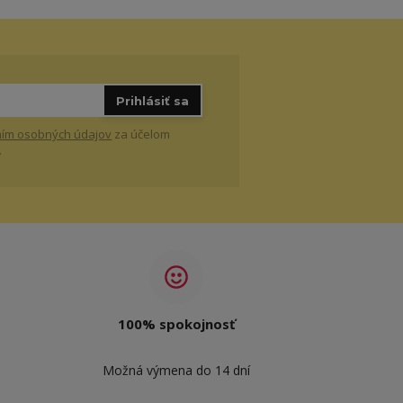
Prihlásiť sa
ím osobných údajov
za účelom
.
100% spokojnosť
Možná výmena do 14 dní