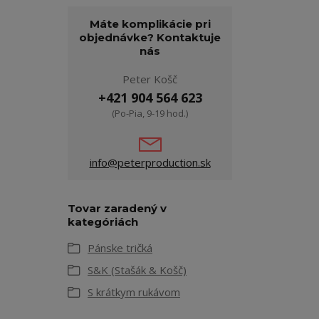
Máte komplikácie pri
objednávke? Kontaktuje
nás
Peter Košč
+421 904 564 623
(Po-Pia, 9-19 hod.)
info@peterproduction.sk
Tovar zaradený v
kategóriách
Pánske tričká
S&K (Stašák & Košč)
S krátkym rukávom