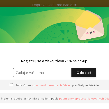
Doprava zadarmo nad 80€
Kontakty
+421 9
Hľada
Nohavice
Outfity
Doplnky
ZĽAVA -5% NA TVOJ NÁKUP
Košč"
Registruj sa a získaj zľavu -5% na nákup.
Odoslať
č"
Súhlasím so
spracovaním osobných údajov
pre účely registrácie.
Prajem si odoberať novinky e-mailom podľa
podmienok spracovania osobných úda