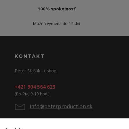
100% spokojnosť
Možná výmena do 14 dní
KONTAKT
Peter Stašák - eshop
+421 904 564 623
(Po-Pia, 9-19 hod.)
info@peterproduction.sk