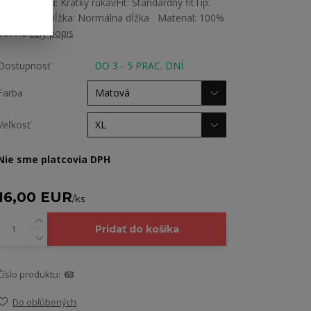
Dĺžka rukávu: Krátky rukávFit: Štandardný fitTip:
Rovný strihDĺžka: Normálna dĺžka Material: 100%
bavlna
celý popis
Dostupnosť
DO 3 - 5 PRAC. DNÍ
Farba
Veľkosť
Nie sme platcovia DPH
16,00 EUR
/
ks
Pridať do košíka
Číslo produktu:
63
Do obľúbených