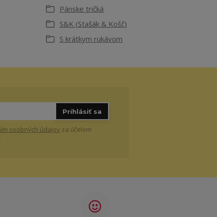
Pánske tričká
S&K (Stašák & Košč)
S krátkym rukávom
Prihlásiť sa
ím osobných údajov
za účelom
.