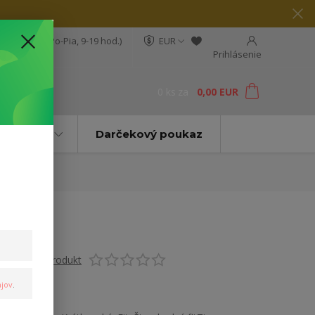
04 564 623
(Po-Pia, 9-19 hod.)
EUR
Prihlásenie
0
ks
za
0,00 EUR
ť
Značky
Darčekový poukaz
Ohodnotiť produkt
jov
.
Pánske