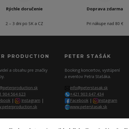
Rýchle doručenie
Doprava zdarma
2 – 3 dni po SK a CZ
Pri nákupe nad 80 €
ER PRODUCTION
PETER STAŠÁK
videí a obsahu pre značky
Booking koncertov, vystúpení
py.
a eventov Petra Stašáka.
@peterproduction.sk
info@peterstasak.sk
1 904 564 623
+421 903 647 434
ebook
|
Instagram
|
Facebook
|
Instagram
.peterproduction.sk
www.peterstasak.sk