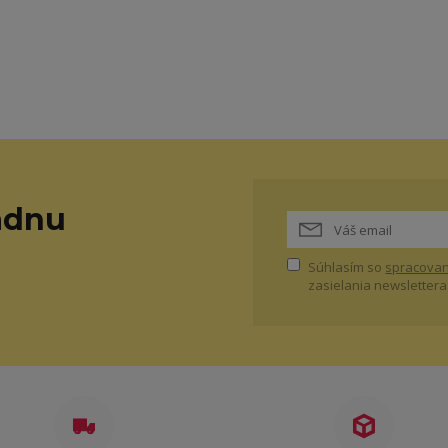
adnu
Súhlasím so
spracovan
zasielania newslettera