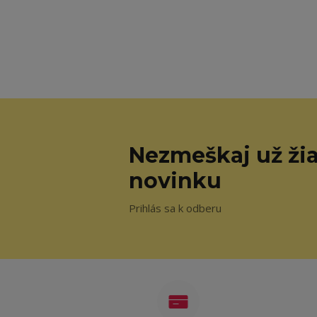
Nezmeškaj už ži
novinku
Prihlás sa k odberu