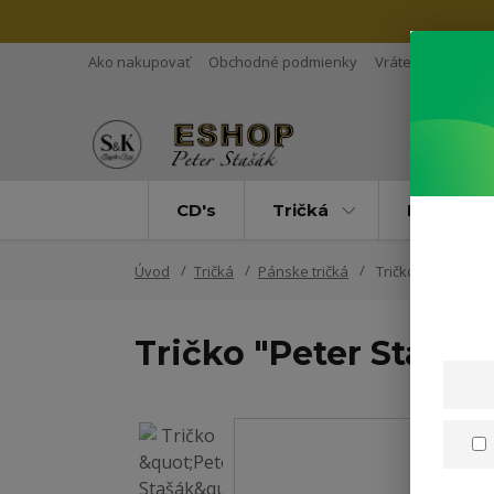
Ako nakupovať
Obchodné podmienky
Vrátenie tovaru
CD's
Tričká
Mikiny
Úvod
Tričká
Pánske tričká
Tričko "Peter Sta
Tričko "Peter Stašák