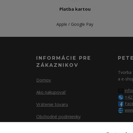
Platba kartou
Apple / Google Pay
INFORMÁCIE PRE
PET
ZÁKAZNIKOV
Tvorba 
a e-sho
Domov
info
Ako nakupovať
+42
Fac
Vrátenie tovaru
www
Obchodné podmienky