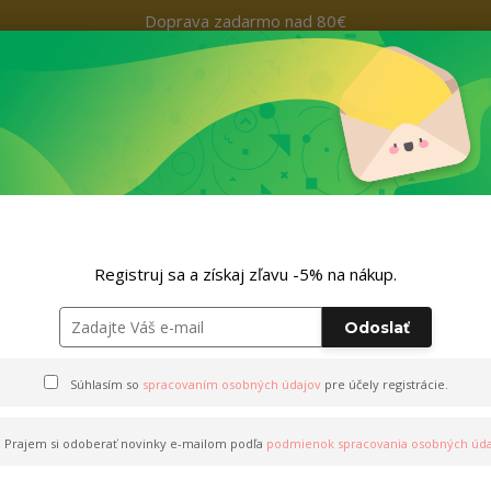
Doprava zadarmo nad 80€
Kontakty
+421 9
Hľada
Nohavice
Outfity
Doplnky
ZĽAVA -5% NA TVOJ NÁKUP
šák"
Registruj sa a získaj zľavu -5% na nákup.
Odoslať
"
Súhlasím so
spracovaním osobných údajov
pre účely registrácie.
Prajem si odoberať novinky e-mailom podľa
podmienok spracovania osobných úda