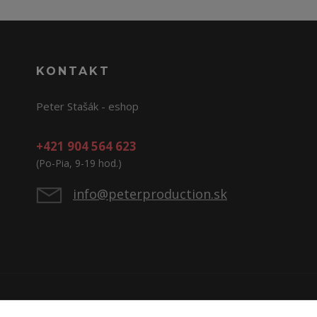
KONTAKT
Peter Stašák - eshop
+421 904 564 623
(Po-Pia, 9-19 hod.)
info@peterproduction.sk