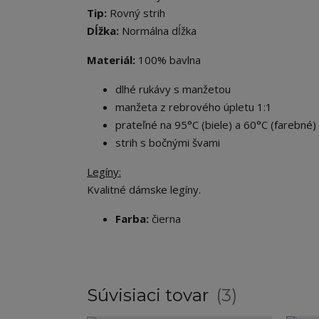
Tip:
Rovný strih
Dĺžka:
Normálna dĺžka
Materiál:
100% bavlna
dlhé rukávy s manžetou
manžeta z rebrového úpletu 1:1
prateľné na 95°C (biele) a 60°C (farebné)
strih s bočnými švami
Legíny:
Kvalitné dámske legíny.
Farba:
čierna
Súvisiaci tovar
3