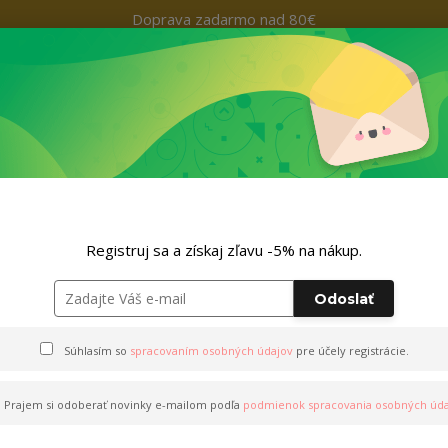
Doprava zadarmo nad 80€
Kontakty
+421 9
Hľada
Nohavice
Outfity
Doplnky
ZĽAVA -5% NA TVOJ NÁKUP
Registruj sa a získaj zľavu -5% na nákup.
Odoslať
Súhlasím so
spracovaním osobných údajov
pre účely registrácie.
Prajem si odoberať novinky e-mailom podľa
podmienok spracovania osobných úda