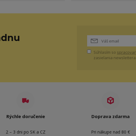
adnu
Súhlasím so
spracovan
zasielania newslettera
Rýchle doručenie
Doprava zdarma
2 – 3 dni po SK a CZ
Pri nákupe nad 80 €