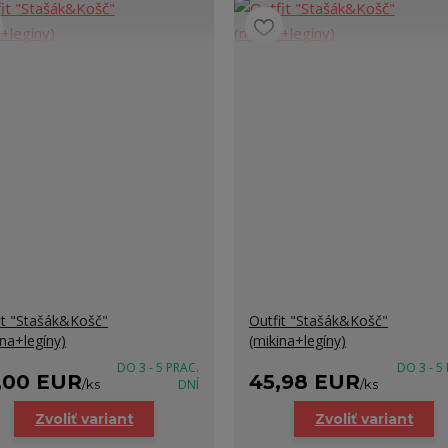
it "Stašák&Košč"
Outfit "Stašák&Košč"
ina+legíny)
(mikina+legíny)
DO 3 - 5 PRAC.
DO 3 - 5
,00 EUR
45,98 EUR
/
ks
DNÍ
/
ks
Zvoliť variant
Zvoliť variant