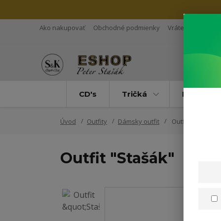
Ako nakupovať
Obchodné podmienky
Vrátenie tovaru
CD's
Tričká
Mikiny
Úvod
Outfity
Dámsky outfit
Outfit "Stašák"
Outfit "Stašák"