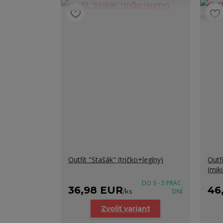
Outfit "Stašák" (tričko+legíny)
Outf
(mik
DO 3 - 5 PRAC.
36,98 EUR
46
/
ks
DNÍ
Zvoliť variant