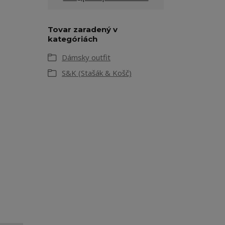
Tovar zaradený v
kategóriách
Dámsky outfit
S&K (Stašák & Košč)