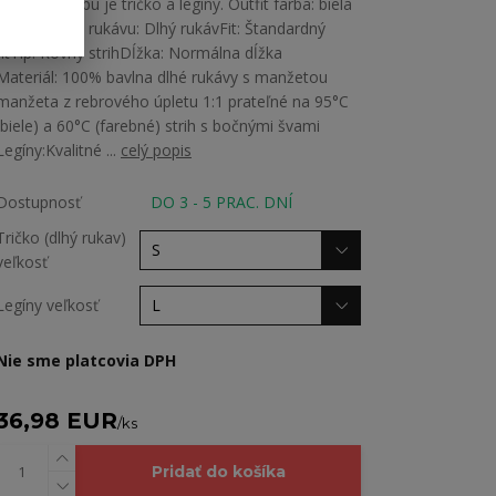
V cene nákupu je tričko a legíny. Outfit farba: biela
Tričko:Dĺžka rukávu: Dlhý rukávFit: Štandardný
fitTip: Rovný strihDĺžka: Normálna dĺžka
Materiál: 100% bavlna dlhé rukávy s manžetou
manžeta z rebrového úpletu 1:1 prateľné na 95°C
(biele) a 60°C (farebné) strih s bočnými švami
Legíny:Kvalitné ...
celý popis
Dostupnosť
DO 3 - 5 PRAC. DNÍ
Tričko (dlhý rukav)
veľkosť
Legíny veľkosť
Nie sme platcovia DPH
36,98 EUR
/
ks
Pridať do košíka