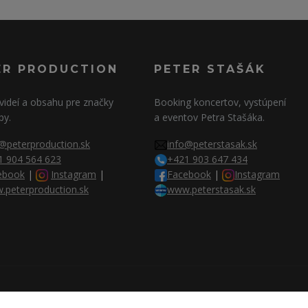
ER PRODUCTION
PETER STAŠÁK
videí a obsahu pre značky
Booking koncertov, vystúpení
py.
a eventov Petra Stašáka.
@peterproduction.sk
info@peterstasak.sk
1 904 564 623
+421 903 647 434
ebook
|
Instagram
|
Facebook
|
Instagram
.peterproduction.sk
www.peterstasak.sk
2026 | © Peter Production s.r.o.