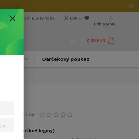
04 564 623
(Po-Pia, 9-19 hod.)
EUR
Prihlásenie
0
ks
za
0,00 EUR
ť
Značky
Darčekový poukaz
Ohodnotiť produkt
jov
.
Dámske (tričko+ legíny)