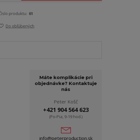
Číslo produktu:
61
Do obľúbených
Máte komplikácie pri
objednávke? Kontaktuje
nás
Peter Košč
+421 904 564 623
(Po-Pia, 9-19 hod.)
info@peterproduction.sk