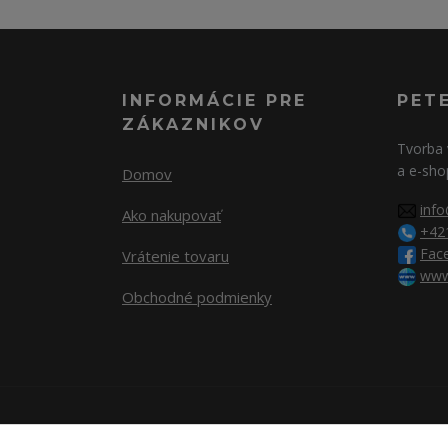
INFORMÁCIE PRE
PET
ZÁKAZNIKOV
Tvorba 
a e-sho
Domov
info
Ako nakupovať
+42
Fac
Vrátenie tovaru
www
Obchodné podmienky