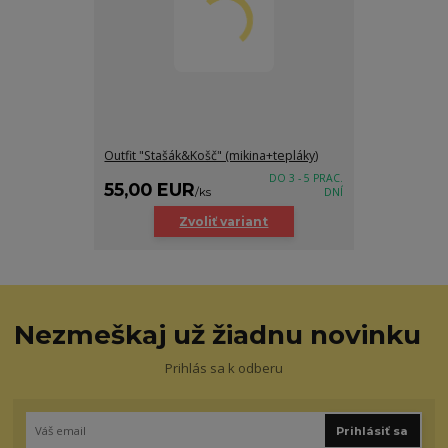
Outfit "Stašák&Košč" (mikina+tepláky)
DO 3 - 5 PRAC.
55,00 EUR
/
ks
DNÍ
Zvoliť variant
Nezmeškaj už žiadnu novinku
Prihlás sa k odberu
Prihlásiť sa