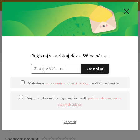
Doprava zadarmo nad 80€
+421 904 564 623
(Po-Pia, 9-19 hod.)
EUR
0
0,00 EUR
Menu
ZĽAVA -5% NA TVOJ NÁKUP
Registruj sa a získaj zľavu -5% na nákup.
Úvod
Outfity
Pánsky outfit
Outfit "Stašák"
Odoslať
Outfit "Stašák"
Súhlasím so
spracovaním osobných údajov
pre účely registrácie.
Prajem si odoberať novinky e-mailom podľa
podmienok spracovania
osobných údajov
.
Zatvoriť
Ohodnotiť produkt