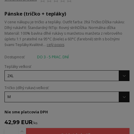
Pánske (tričko + tepláky)
V cene nákupu je tričko a tepláky. Outfit farba: žltá Tričko:Dĺžka rukávu:
Dlhý rukávFit: Štandardný fitTip: Rovný strihDĺžka: Normálna dĺžka
Materiál: 100% bavlna dlhé rukávy s manžetou manžeta z rebrového
úpletu 1:1 prateľné na 95°C (biele) a 60°C (farebné) strih s bočnými
švami Tepláky:Kvalitné...
celý popis
Dostupnosť
DO 3 - 5 PRAC. DNÍ
Tepláky veľkosť
Tričko (dlhý rukav) veľkosť
Nie sme platcovia DPH
42,99 EUR
/
ks