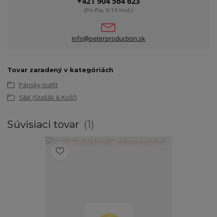
+421 904 564 623
(Po-Pia, 9-19 hod.)
info@peterproduction.sk
Tovar zaradený v kategóriách
Pánsky outfit
S&K (Stašák & Košč)
Súvisiaci tovar
1