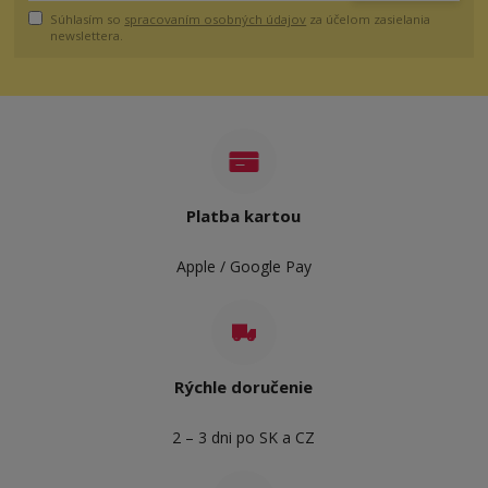
Súhlasím so
spracovaním osobných údajov
za účelom zasielania
newslettera.
Platba kartou
Apple / Google Pay
Rýchle doručenie
2 – 3 dni po SK a CZ