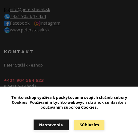
info@peterstasak.sk
+421 903 647 434
Facebook
|
Instagram
www.peterstasak.sk
KONTAKT
Peter Stašák - eshop
+421 904 564 623
(Po-Pia, 9-19 hod.)
info@peterproduction.sk
Tento eshop využíva k poskytovaniu svojích služieb súbory
Cookies. Používaním týchto webových stránok súhlasíte s
používaním súborou Cookies.
Nastavenia
Súhlasím
2026 | © Peter Production s.r.o.