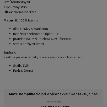
Fit:
Štandardný fit
Tip:
Rovný strih
Dĺžka:
Normálna dĺžka
Materiál:
100% bavlna
dlhé rukávy s manžetou
manžeta z rebrového úpletu 1:1
prateľné na 95°C (biele) a 60°C (farebné)
strih s bočnými švami
Tepláky:
Kvalitné pánske tepláky s vreckami na oboch stranách.
Strih:
SLIM
Farba:
čierna
Máte komplikácie pri objednávke? Kontaktuje nás
Peter Košč