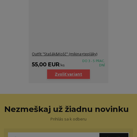
Outfit "Stašák&Košč" (mikina+tepláky)
DO 3 - 5 PRAC.
55,00 EUR
/
ks
DNÍ
Zvoliť variant
Nezmeškaj už žiadnu novinku
Prihlás sa k odberu