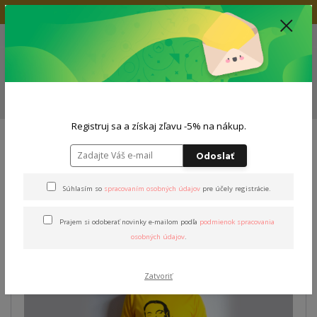
Doprava zadarmo nad 80€
+421 904 564 623
(Po-Pia, 9-19 hod.)
EUR
0
0,00 EUR
Menu
ZĽAVA -5% NA TVOJ NÁKUP
Registruj sa a získaj zľavu -5% na nákup.
Úvod
Outfity
Pánsky outfit
Outfit "Stašák"
Odoslať
Outfit "Stašák"
Súhlasím so
spracovaním osobných údajov
pre účely registrácie.
Prajem si odoberať novinky e-mailom podľa
podmienok spracovania
osobných údajov
.
Zatvoriť