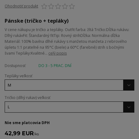
Ohodnotiť produkt
Pánske (tričko + tepláky)
V cene nákupu je tričko a tepláky. Outfit farba: žltá Tričko:Dĺžka rukávu:
Dlhý rukávFit: Štandardný fitTip: Rovný strihDĺžka: Normálna dĺžka
Materiál: 100% bavlna dlhé rukávy s manžetou manžeta z rebrového
úpletu 1:1 prateľné na 95°C (biele) a 60°C (farebné) strih s bočnými
švami Tepláky:Kvalitné...
celý popis
Dostupnosť
DO 3 - 5 PRAC. DNÍ
Tepláky veľkosť
Tričko (dlhý rukav) veľkosť
Nie sme platcovia DPH
42,99 EUR
/
ks