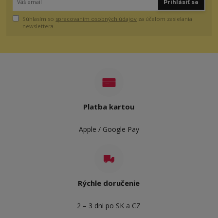
Prihlásiť sa
Súhlasím so
spracovaním osobných údajov
za účelom zasielania
newslettera.
Platba kartou
Apple / Google Pay
Rýchle doručenie
2 – 3 dni po SK a CZ