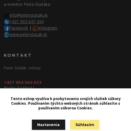
a eventov Petra Stašáka.
info@peterstasak.sk
+421 903 647 434
Facebook
|
Instagram
www.peterstasak.sk
KONTAKT
Peter Stašák - eshop
+421 904 564 623
(Po-Pia, 9-19 hod.)
info@peterproduction.sk
Tento eshop využíva k poskytovaniu svojích služieb súbory
Cookies. Používaním týchto webových stránok súhlasíte s
používaním súborou Cookies.
Nastavenia
Súhlasím