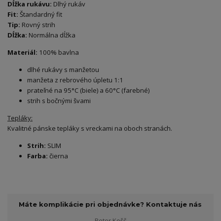
Dĺžka rukávu:
Dlhý rukáv
Fit:
Štandardný fit
Tip:
Rovný strih
Dĺžka:
Normálna dĺžka
Materiál:
100% bavlna
dlhé rukávy s manžetou
manžeta z rebrového úpletu 1:1
prateľné na 95°C (biele) a 60°C (farebné)
strih s bočnými švami
Tepláky:
Kvalitné pánske tepláky s vreckami na oboch stranách.
Strih:
SLIM
Farba:
čierna
Máte komplikácie pri objednávke? Kontaktuje nás
Peter Košč