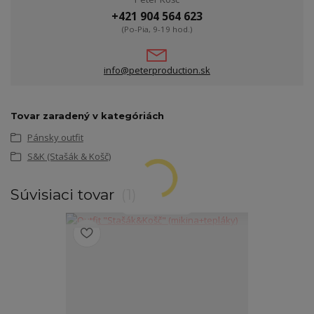
+421 904 564 623
(Po-Pia, 9-19 hod.)
info@peterproduction.sk
Tovar zaradený v kategóriách
Pánsky outfit
S&K (Stašák & Košč)
Súvisiaci tovar
1