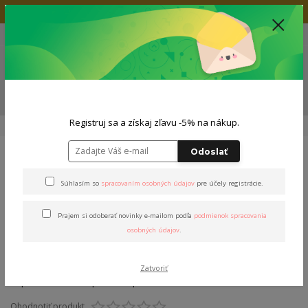
Doprava zadarmo nad 80€
+421 904 564 623
(Po-Pia, 9-19 hod.)
EUR
0
0,00 EUR
Menu
ZĽAVA -5% NA TVOJ NÁKUP
Registruj sa a získaj zľavu -5% na nákup.
Úvod
Outfity
Dámsky outfit
Outfit "Stašák&Košč"
Odoslať
Outfit "Stašák&Košč"
Súhlasím so
spracovaním osobných údajov
pre účely registrácie.
Prajem si odoberať novinky e-mailom podľa
podmienok spracovania
osobných údajov
.
Zatvoriť
Ohodnotiť produkt