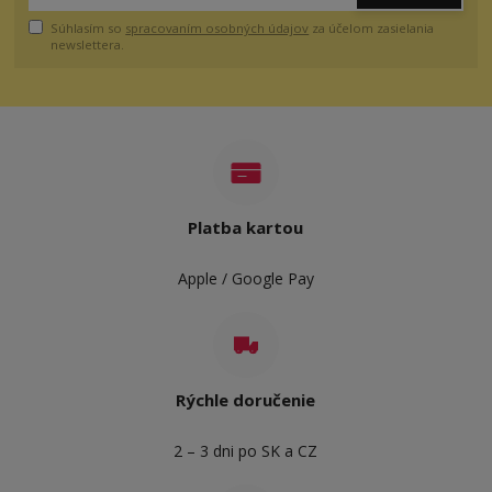
Súhlasím so
spracovaním osobných údajov
za účelom zasielania
newslettera.
Platba kartou
Apple / Google Pay
Rýchle doručenie
2 – 3 dni po SK a CZ