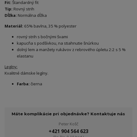
Fit:
Štandardný fit
Tip:
Rovný strih
Dĺžka:
Normálna dĺžka
Materiál:
65% bavlna, 35 % polyester
rovný strih s bočnými švami
kapucňa s podšívkou, na stiahnutie šnúrkou
dolný lem a manžety rukávov z rebrového úpletu 2:2 s 5 %
elastanu
Legíny:
Kvalitné dámske legíny.
Farba:
čierna
Máte komplikácie pri objednávke? Kontaktuje nás
Peter Košč
+421 904 564 623
(Po-Pia, 9-19 hod.)