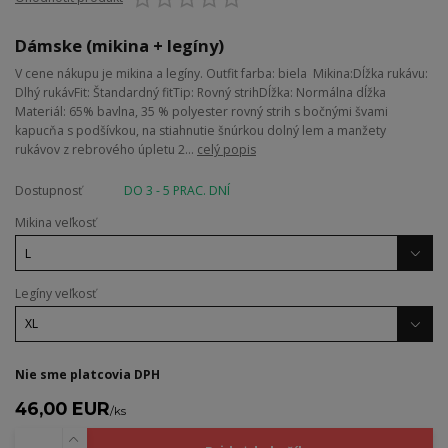
Dámske (mikina + legíny)
V cene nákupu je mikina a legíny. Outfit farba: biela Mikina:Dĺžka rukávu:
Dlhý rukávFit: Štandardný fitTip: Rovný strihDĺžka: Normálna dĺžka
Materiál: 65% bavlna, 35 % polyester rovný strih s bočnými švami
kapucňa s podšívkou, na stiahnutie šnúrkou dolný lem a manžety
rukávov z rebrového úpletu 2...
celý popis
Dostupnosť
DO 3 - 5 PRAC. DNÍ
Mikina veľkosť
Legíny veľkosť
Nie sme platcovia DPH
46,00 EUR
/
ks