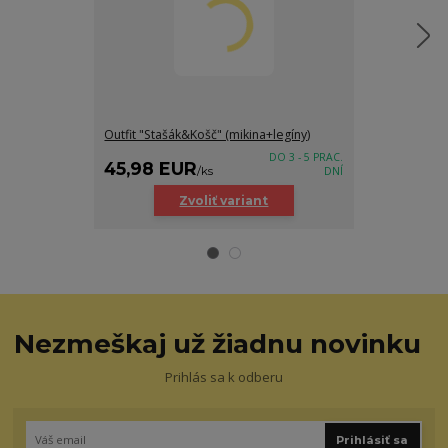
Outfit "Stašák&Košč" (mikina+legíny)
Outfit "Stašák"
DO 3 - 5 PRAC.
45,98 EUR
36,98 E
/
ks
DNÍ
Zvoliť variant
Z
Nezmeškaj už žiadnu novinku
Prihlás sa k odberu
Prihlásiť sa