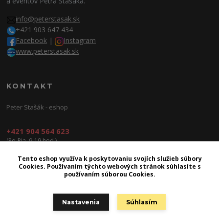
a eventov Petra Stašáka.
info@peterstasak.sk
+421 903 647 434
Facebook
|
Instagram
www.peterstasak.sk
KONTAKT
Peter Stašák - eshop
+421 904 564 623
(Po-Pia, 9-19 hod.)
info@peterproduction.sk
Tento eshop využíva k poskytovaniu svojích služieb súbory
Cookies. Používaním týchto webových stránok súhlasíte s
používaním súborou Cookies.
Nastavenia
Súhlasím
2026 | © Peter Production s.r.o.