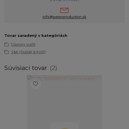
info@peterproduction.sk
Tovar zaradený v kategóriách
Dámsky outfit
S&K (Stašák & Košč)
Súvisiaci tovar
2