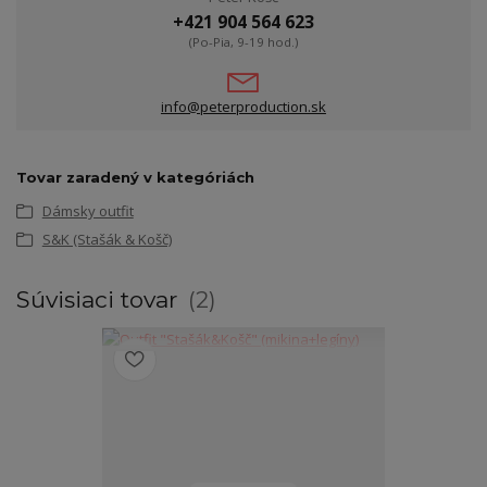
+421 904 564 623
(Po-Pia, 9-19 hod.)
info@peterproduction.sk
Tovar zaradený v kategóriách
Dámsky outfit
S&K (Stašák & Košč)
Súvisiaci tovar
2