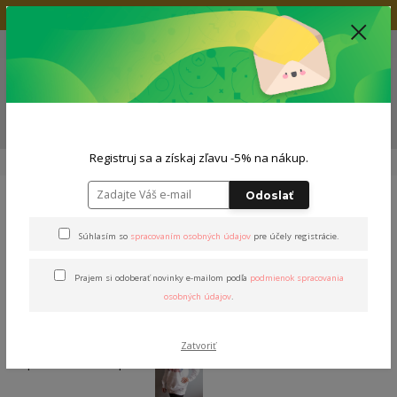
Doprava zadarmo nad 80€
+421 904 564 623
(Po-Pia, 9-19 hod.)
EUR
0
0,00 EUR
Menu
ZĽAVA -5% NA TVOJ NÁKUP
Registruj sa a získaj zľavu -5% na nákup.
Úvod
Outfity
Dámsky outfit
Outfit "Stašák&Košč"
Odoslať
Outfit "Stašák&Košč"
Súhlasím so
spracovaním osobných údajov
pre účely registrácie.
Prajem si odoberať novinky e-mailom podľa
podmienok spracovania
osobných údajov
.
Zatvoriť