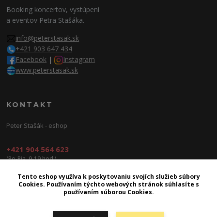
Booking koncertov, vystúpení
a eventov Petra Stašáka.
info@peterstasak.sk
+421 903 647 434
Facebook
|
Instagram
www.peterstasak.sk
KONTAKT
Peter Stašák - eshop
+421 904 564 623
(Po-Pia, 9-19 hod.)
info@peterproduction.sk
Tento eshop využíva k poskytovaniu svojích služieb súbory
Cookies. Používaním týchto webových stránok súhlasíte s
používaním súborou Cookies.