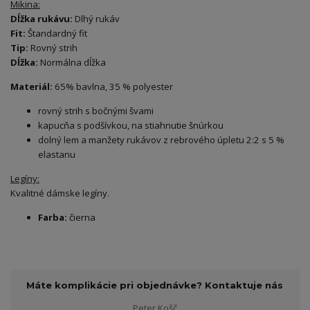
Mikina:
Dĺžka rukávu:
Dlhý rukáv
Fit:
Štandardný fit
Tip:
Rovný strih
Dĺžka:
Normálna dĺžka
Materiál:
65% bavlna, 35 % polyester
rovný strih s bočnými švami
kapucňa s podšívkou, na stiahnutie šnúrkou
dolný lem a manžety rukávov z rebrového úpletu 2:2 s 5 %
elastanu
Legíny:
Kvalitné dámske legíny.
Farba:
čierna
Máte komplikácie pri objednávke? Kontaktuje nás
Peter Košč