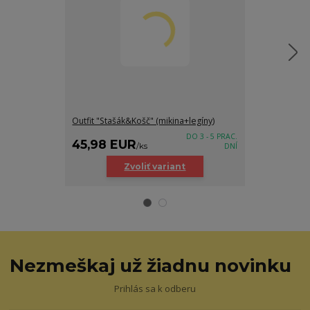
Outfit "Stašák&Košč" (mikina+legíny)
Outfit "Stašák"
DO 3 - 5 PRAC.
45,98 EUR
36,98 E
/
ks
DNÍ
Zvoliť variant
Z
Nezmeškaj už žiadnu novinku
Prihlás sa k odberu