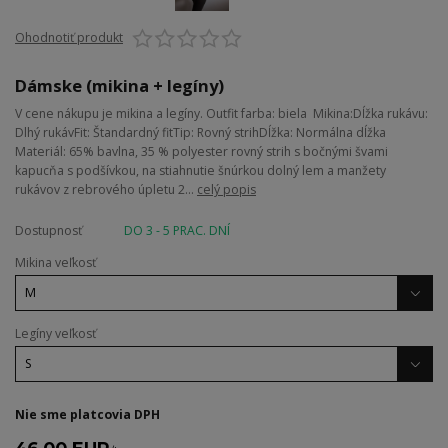
Ohodnotiť produkt
Dámske (mikina + legíny)
V cene nákupu je mikina a legíny. Outfit farba: biela Mikina:Dĺžka rukávu:
Dlhý rukávFit: Štandardný fitTip: Rovný strihDĺžka: Normálna dĺžka
Materiál: 65% bavlna, 35 % polyester rovný strih s bočnými švami
kapucňa s podšívkou, na stiahnutie šnúrkou dolný lem a manžety
rukávov z rebrového úpletu 2...
celý popis
Dostupnosť
DO 3 - 5 PRAC. DNÍ
Mikina veľkosť
Legíny veľkosť
Nie sme platcovia DPH