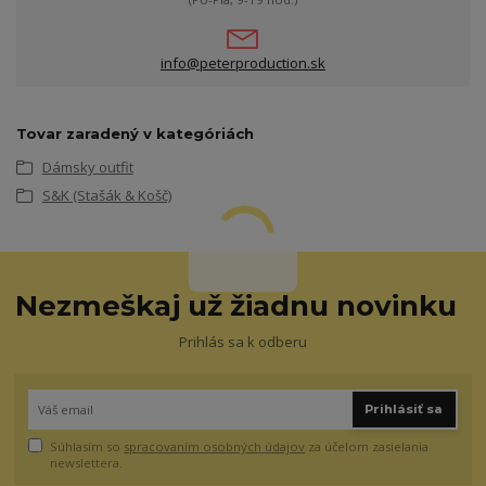
info@peterproduction.sk
Tovar zaradený v kategóriách
Dámsky outfit
S&K (Stašák & Košč)
Nezmeškaj už žiadnu novinku
Prihlás sa k odberu
Prihlásiť sa
Súhlasím so
spracovaním osobných údajov
za účelom zasielania
newslettera.