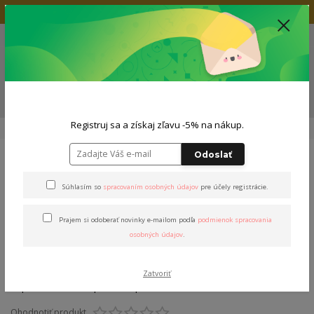
Doprava zadarmo nad 80€
+421 904 564 623
(Po-Pia, 9-19 hod.)
EUR
0
0,00 EUR
Menu
ZĽAVA -5% NA TVOJ NÁKUP
Registruj sa a získaj zľavu -5% na nákup.
Úvod
Outfity
Dámsky outfit
Outfit "Stašák&Košč"
Odoslať
Outfit "Stašák&Košč"
Súhlasím so
spracovaním osobných údajov
pre účely registrácie.
Prajem si odoberať novinky e-mailom podľa
podmienok spracovania
osobných údajov
.
Zatvoriť
Ohodnotiť produkt