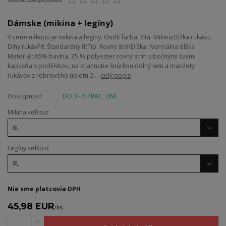
Dámske (mikina + legíny)
V cene nákupu je mikina a legíny. Outfit farba: žltá Mikina:Dĺžka rukávu:
Dlhý rukávFit: Štandardný fitTip: Rovný strihDĺžka: Normálna dĺžka
Materiál: 65% bavlna, 35 % polyester rovný strih s bočnými švami
kapucňa s podšívkou, na stiahnutie šnúrkou dolný lem a manžety
rukávov z rebrového úpletu 2:...
celý popis
Dostupnosť
DO 3 - 5 PRAC. DNÍ
Mikina veľkosť
Legíny veľkosť
Nie sme platcovia DPH
45,98 EUR
/
ks