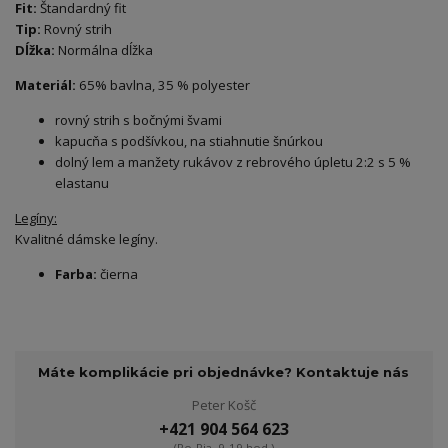
Fit:
Štandardný fit
Tip:
Rovný strih
Dĺžka:
Normálna dĺžka
Materiál:
65% bavlna, 35 % polyester
rovný strih s bočnými švami
kapucňa s podšívkou, na stiahnutie šnúrkou
dolný lem a manžety rukávov z rebrového úpletu 2:2 s 5 %
elastanu
Legíny:
Kvalitné dámske legíny.
Farba:
čierna
Máte komplikácie pri objednávke? Kontaktuje nás
Peter Košč
+421 904 564 623
(Po-Pia, 9-19 hod.)