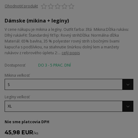
Ohodnotiť produkt
Dámske (mikina + legíny)
V cene nákupu je mikina a legíny. Outfit farba: žltá Mikina:Dĺžka rukávu:
Dlhý rukávFit: Štandardný fitTip: Rovný strihDĺžka: Normálna dĺžka
Materiál: 65% bavlna, 35 % polyester rovný strih s bočnými švami
kapucňa s podšívkou, na stiahnutie šnúrkou dolný lem a manžety
rukávov z rebrového úpletu 2:...
celý popis
Dostupnosť
DO 3 - 5 PRAC. DNÍ
Mikina veľkosť
Legíny veľkosť
Nie sme platcovia DPH
45,98 EUR
/
ks