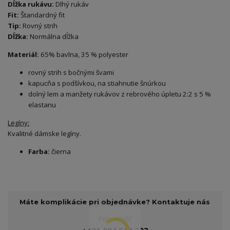
Dĺžka rukávu:
Dlhý rukáv
Fit:
Štandardný fit
Tip:
Rovný strih
Dĺžka:
Normálna dĺžka
Materiál:
65% bavlna, 35 % polyester
rovný strih s bočnými švami
kapucňa s podšívkou, na stiahnutie šnúrkou
dolný lem a manžety rukávov z rebrového úpletu 2:2 s 5 %
elastanu
Legíny:
Kvalitné dámske legíny.
Farba:
čierna
Máte komplikácie pri objednávke? Kontaktuje nás
Peter Košč