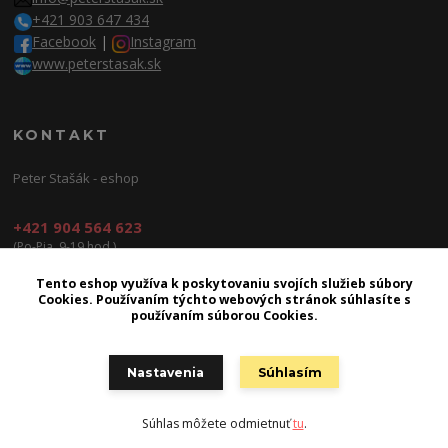
+421 903 647 434
Facebook
|
Instagram
www.peterstasak.sk
KONTAKT
Peter Stašák - eshop
+421 904 564 623
(Po-Pia, 9-19 hod.)
info@peterproduction.sk
Tento eshop využíva k poskytovaniu svojích služieb súbory
Cookies. Používaním týchto webových stránok súhlasíte s
používaním súborou Cookies.
Nastavenia
Súhlasím
2026 | © Peter Production s.r.o.
Súhlas môžete odmietnuť
tu
.
Vytvorené na
Eshop-rychlo.sk