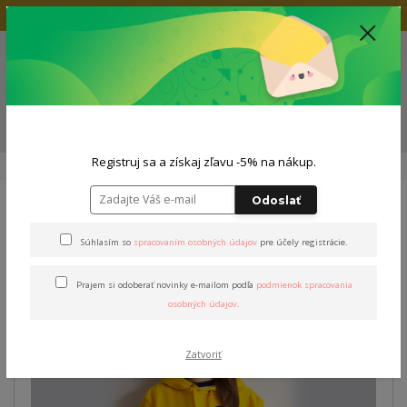
Doprava zadarmo nad 80€
+421 904 564 623
(Po-Pia, 9-19 hod.)
EUR
0
0,00 EUR
Menu
ZĽAVA -5% NA TVOJ NÁKUP
Registruj sa a získaj zľavu -5% na nákup.
Úvod
Outfity
Dámsky outfit
Outfit "Stašák&Košč"
Odoslať
Outfit "Stašák&Košč"
Súhlasím so
spracovaním osobných údajov
pre účely registrácie.
Prajem si odoberať novinky e-mailom podľa
podmienok spracovania
osobných údajov
.
Zatvoriť