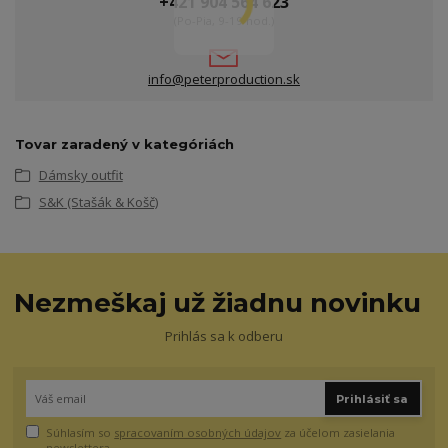
+421 904 564 623
(Po-Pia, 9-19 hod.)
info@peterproduction.sk
Tovar zaradený v kategóriách
Dámsky outfit
S&K (Stašák & Košč)
Nezmeškaj už žiadnu novinku
Prihlás sa k odberu
Prihlásiť sa
Súhlasím so
spracovaním osobných údajov
za účelom zasielania
newslettera.