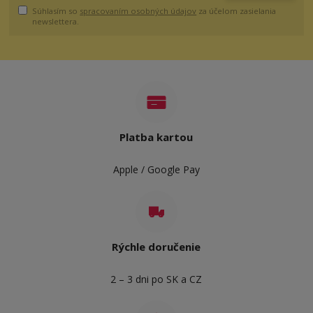
Súhlasím so
spracovaním osobných údajov
za účelom zasielania
newslettera.
Platba kartou
Apple / Google Pay
Rýchle doručenie
2 – 3 dni po SK a CZ