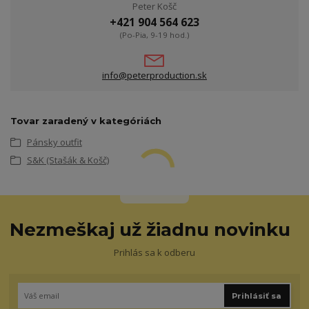
Peter Košč
+421 904 564 623
(Po-Pia, 9-19 hod.)
info@peterproduction.sk
Tovar zaradený v kategóriách
Pánsky outfit
S&K (Stašák & Košč)
Nezmeškaj už žiadnu novinku
Prihlás sa k odberu
Prihlásiť sa