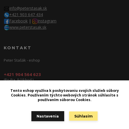
info@peterstasak.sk
+421 903 647 434
Facebook
|
Instagram
www.peterstasak.sk
KONTAKT
Peter Stašák - eshop
+421 904 564 623
(Po-Pia, 9-19 hod.)
info@peterproduction.sk
Tento eshop využíva k poskytovaniu svojích služieb súbory
Cookies. Používaním týchto webových stránok súhlasíte s
používaním súborou Cookies.
Nastavenia
Súhlasím
2026 | © Peter Production s.r.o.