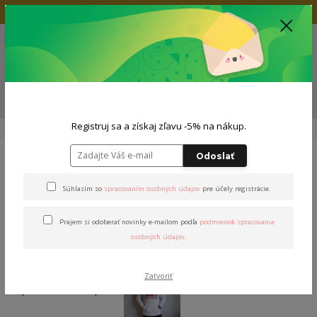
Doprava zadarmo nad 80€
+421 904 564 623
(Po-Pia, 9-19 hod.)
EUR
0
0,00 EUR
Menu
ZĽAVA -5% NA TVOJ NÁKUP
Registruj sa a získaj zľavu -5% na nákup.
Úvod
Outfity
Pánsky outfit
Outfit "Stašák&Košč"
Odoslať
Outfit "Stašák&Košč"
Súhlasím so
spracovaním osobných údajov
pre účely registrácie.
Prajem si odoberať novinky e-mailom podľa
podmienok spracovania
osobných údajov
.
Zatvoriť