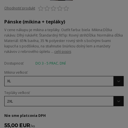
Ohodnotiť produkt
Pánske (mikina + tepláky)
V cene nákupu je mikina a tepláky. Outfit farba: biela Mikina:Dĺžka
rukávu: Dlhý rukávFit: Štandardný fitTip: Rovný strihDĺžka: Normálna dĺžka
Materiál: 65% bavlna, 35 % polyester rovný strih s bočnými švami
kapucňa s podšívkou, na stiahnutie šnúrkou dolný lem a manžety
rukávov z rebrového úpletu ...
celý popis
Dostupnosť
DO 3 - 5 PRAC. DNÍ
Mikina veľkosť
Tepláky veľkosť
Nie sme platcovia DPH
55,00 EUR
/
ks