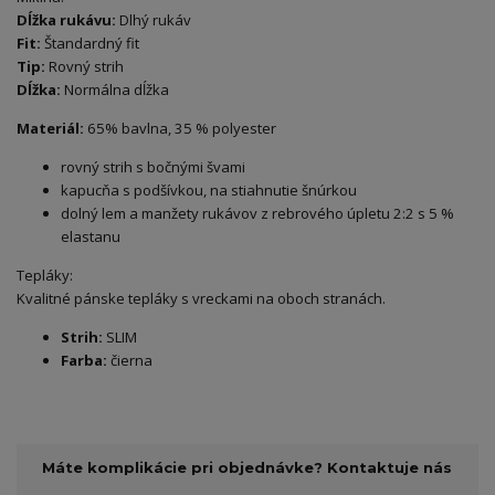
Dĺžka rukávu:
Dlhý rukáv
Fit:
Štandardný fit
Tip:
Rovný strih
Dĺžka:
Normálna dĺžka
Materiál:
65% bavlna, 35 % polyester
rovný strih s bočnými švami
kapucňa s podšívkou, na stiahnutie šnúrkou
dolný lem a manžety rukávov z rebrového úpletu 2:2 s 5 %
elastanu
Tepláky:
Kvalitné pánske tepláky s vreckami na oboch stranách.
Strih:
SLIM
Farba:
čierna
Máte komplikácie pri objednávke? Kontaktuje nás