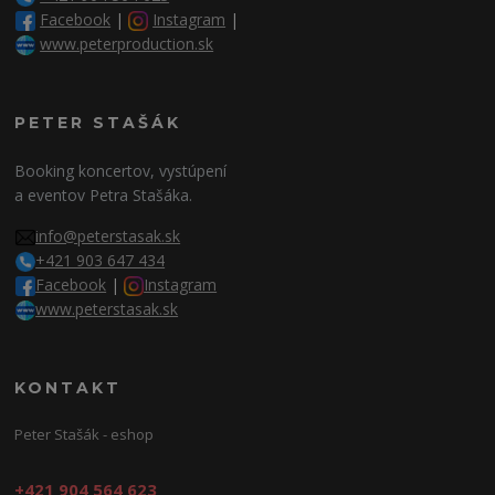
Facebook
|
Instagram
|
www.peterproduction.sk
PETER STAŠÁK
Booking koncertov, vystúpení
a eventov Petra Stašáka.
info@peterstasak.sk
+421 903 647 434
Facebook
|
Instagram
www.peterstasak.sk
KONTAKT
Peter Stašák - eshop
+421 904 564 623