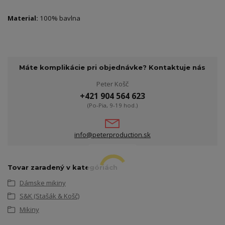
Material:
100% bavlna
Máte komplikácie pri objednávke? Kontaktuje nás
Peter Košč
+421 904 564 623
(Po-Pia, 9-19 hod.)
info@peterproduction.sk
Tovar zaradený v kategóriách
Dámske mikiny
S&K (Stašák & Košč)
Mikiny