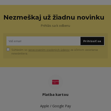
Nezmeškaj už žiadnu novinku
Prihlás sa k odberu
Prihlásiť sa
Súhlasím so
spracovaním osobných údajov
za účelom zasielania
newslettera.
Platba kartou
Apple / Google Pay