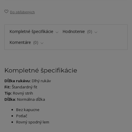
Do obľúbených
Kompletné špecifikácie
Hodnotenie
0
Komentáre
0
Kompletné špecifikácie
Dĺžka rukávu:
Dlhý rukáv
Fit:
Štandardný fit
Tip:
Rovný strih
Dĺžka:
Normálna dĺžka
Bez kapucne
Potlač
Rovný spodný lem