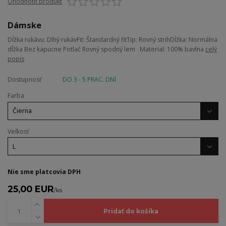
Ohodnotiť produkt
Dámske
Dĺžka rukávu: Dlhý rukávFit: Štandardný fitTip: Rovný strihDĺžka: Normálna
dĺžka Bez kapucne Potlač Rovný spodný lem Material: 100% bavlna
celý
popis
Dostupnosť
DO 3 - 5 PRAC. DNÍ
Farba
Veľkosť
Nie sme platcovia DPH
25,00 EUR
/
ks
Pridať do košíka