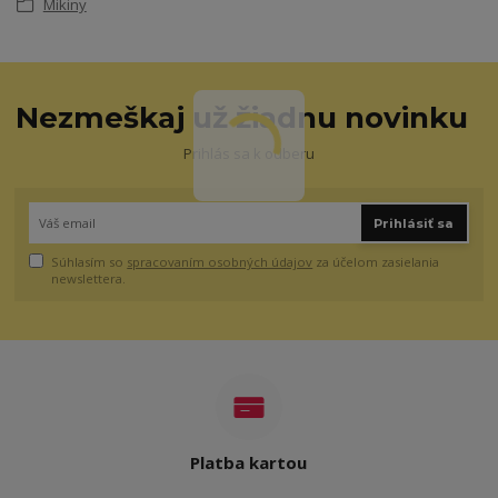
Mikiny
Nezmeškaj už žiadnu novinku
Prihlás sa k odberu
Prihlásiť sa
Súhlasím so
spracovaním osobných údajov
za účelom zasielania
newslettera.
Platba kartou