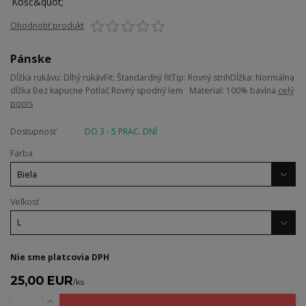
Ohodnotiť produkt
Pánske
Dĺžka rukávu: Dlhý rukávFit: Štandardný fitTip: Rovný strihDĺžka: Normálna
dĺžka Bez kapucne Potlač Rovný spodný lem Material: 100% bavlna
celý
popis
Dostupnosť
DO 3 - 5 PRAC. DNÍ
Farba
Veľkosť
Nie sme platcovia DPH
25,00 EUR
/
ks