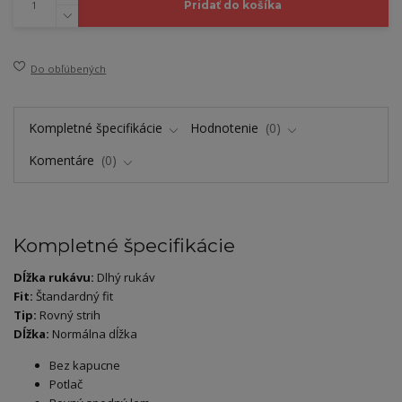
Pridať do košíka
Do obľúbených
Kompletné špecifikácie
Hodnotenie
0
Komentáre
0
Kompletné špecifikácie
Dĺžka rukávu:
Dlhý rukáv
Fit:
Štandardný fit
Tip:
Rovný strih
Dĺžka:
Normálna dĺžka
Bez kapucne
Potlač