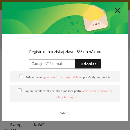
Doprava zadarmo nad 80€
+421 904 564 623
(Po-Pia, 9-19 hod.)
EUR
0
0,00 EUR
Menu
ZĽAVA -5% NA TVOJ NÁKUP
Registruj sa a získaj zľavu -5% na nákup.
Úvod
Mikiny
Pánske mikiny
Mikina "Stašák & Košč"
Odoslať
Mikina "Stašák & Košč"
Súhlasím so
spracovaním osobných údajov
pre účely registrácie.
Prajem si odoberať novinky e-mailom podľa
podmienok spracovania
osobných údajov
.
Zatvoriť