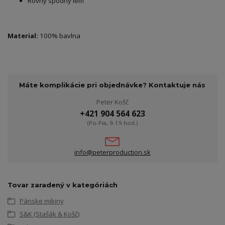
Rovný spodný lem
Material:
100% bavlna
Máte komplikácie pri objednávke? Kontaktuje nás
Peter Košč
+421 904 564 623
(Po-Pia, 9-19 hod.)
info@peterproduction.sk
Tovar zaradený v kategóriách
Pánske mikiny
S&K (Stašák & Košč)